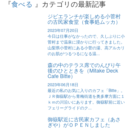
『
食べる
』カテゴリの最新記事
ジビエランチが楽しめる小菅村
の古民家食堂（食事処ムッカ）
2023年07月20日
今日は仕事がなかったので、久しぶりに小
菅村まで温泉に浸かりに行ってきました。
山梨県小菅村にある小菅の湯、高アルカリ
のお肌がつるつるになる温...
森の中のテラス席でのんびり午
後のひとときを（Mitake Deck
Cafe Bitte）
2023年06月18日
最近の私のお気に入りのカフェ「Bitte」。
ＪＲ御嶽駅から青梅街道を奥多摩方面に１
ｋｍの川沿いにあります。御嶽駅前に近い
フェリーグライドのク...
御嶽駅近に古民家カフェ（あさ
ぎや）がＯＰＥＮしました