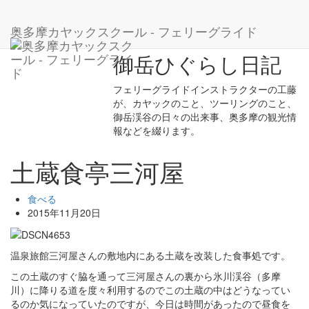
ホーム
ブログ
食べる
土蔵食亭三河屋
奥多摩カヤックスクール - フェリーグライド
御岳ひぐらし日記
フェリーグライドインストラクターの工藤
が、カヤックのこと、ツーリングのこと、
御岳渓谷の日々の出来事、奥多摩の観光情
報などを綴ります。
土蔵食亭三河屋
食べる
2015年11月20日
温泉旅館三河屋さんの敷地内にある土蔵を改装した食事処です。
この土蔵のすぐ脇を通って三河屋さんの裏から氷川渓谷（多摩
川）に降りる道を度々利用するのでこの土蔵の中はどうなってい
るのか気になっていたのですが、今日は時間があったので昼食を