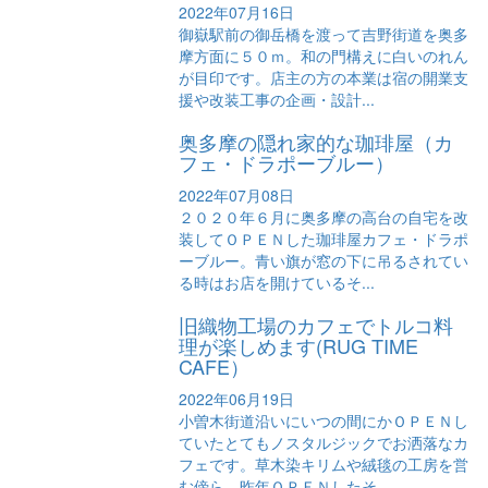
2022年07月16日
御嶽駅前の御岳橋を渡って吉野街道を奥多
摩方面に５０ｍ。和の門構えに白いのれん
が目印です。店主の方の本業は宿の開業支
援や改装工事の企画・設計...
奥多摩の隠れ家的な珈琲屋（カ
フェ・ドラポーブルー）
2022年07月08日
２０２０年６月に奥多摩の高台の自宅を改
装してＯＰＥＮした珈琲屋カフェ・ドラポ
ーブルー。青い旗が窓の下に吊るされてい
る時はお店を開けているそ...
旧織物工場のカフェでトルコ料
理が楽しめます(RUG TIME
CAFE）
2022年06月19日
小曽木街道沿いにいつの間にかＯＰＥＮし
ていたとてもノスタルジックでお洒落なカ
フェです。草木染キリムや絨毯の工房を営
む傍ら、昨年ＯＰＥＮしたそ...