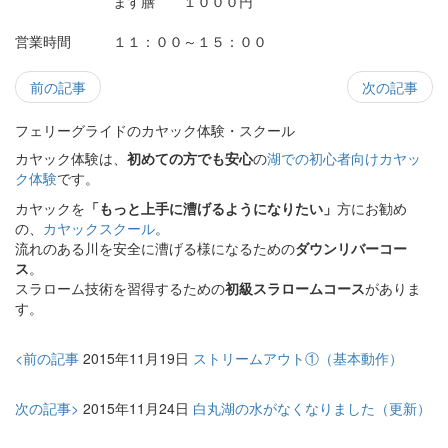
ます膳 １０００円
営業時間 １１：００～１５：００
前の記事
次の記事
フェリーグライドのカヤック体験・スクール
カヤック体験は、
初めての方でも安心
の
湖での初心者向けカヤッ
ク体験
です。
カヤックを
「もっと上手に漕げるようになりたい」
方にお勧め
の、
カヤックスクール
。
流れのある川を安全に漕げる様になるための
ダウンリバーコー
ス
。
スラローム技術を習得するための
初級スラロームコース
がありま
す。
<前の記事
2015年11月19日
ストリームアウト①（基本動作）
次の記事>
2015年11月24日
白丸湖の水がなくなりました（更新）