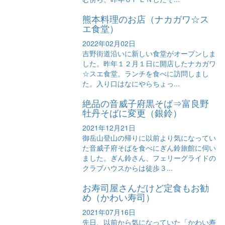
熊本料理のお店（ナカガワ☆ス
エ食堂）
2022年02月02日
吉野街道沿いに新しい食堂がオープンしま
した。昨年１２月１日に開店したナカガワ
☆スエ食堂。ランチを食べに訪問しまし
た。入り口はなにやらちょっ...
絶品の音威子府黒そば⇒富良野
牡丹そばに変更（銀鈴）
2021年12月21日
御岳山登山の帰りに以前より気になってい
た音威子府そばを食べにぎん鈴旅館に伺い
ました。ぎん鈴さん、フェリーグライドの
クラブハウスからは徒歩３...
お寿司屋さんだけど定食もお勧
め（かわい寿司）
2021年07月16日
先日、以前から気になっていた「かわい寿