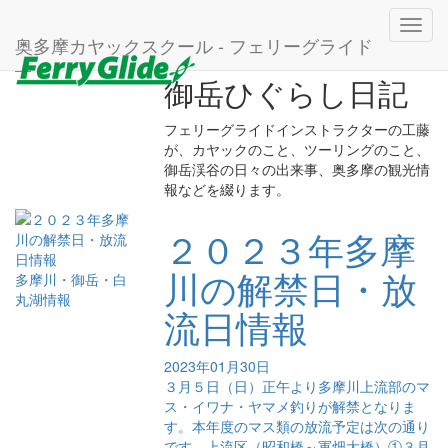
ホーム
2023年
1月
Toggl
奥多摩カヤックスクール - フェリーグライド
navig
御岳ひぐらし日記
フェリーグライドインストラクターの工藤
が、カヤックのこと、ツーリングのこと、
御岳渓谷の日々の出来事、奥多摩の観光情
報などを綴ります。
２０２３年多摩
川の解禁日・放
多摩川・御岳・白
丸湖情報
流日情報
2023年01月30日
３月５日（日）正午より多摩川上流部のマ
ス・イワナ・ヤマメ釣りが解禁となりま
す。本年度のマス類の放流予定は次の通り
です。上流区（昭和橋～軍畑大橋）①３月