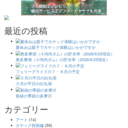
最近の投稿
夏休みは親子でカヤック体験はいかがですか
奥多摩湖（小河内ダム）の貯水率（2026/6/25現在）
フェリーグライドの７・８月の予定
５月の平日の白丸湖
新緑の季節の多摩川
カテゴリー
アート
(14)
カヤック技術編
(58)