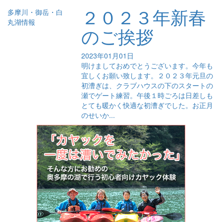
２０２３年新春
多摩川・御岳・白
丸湖情報
のご挨拶
2023年01月01日
明けましておめでとうございます。今年も
宜しくお願い致します。２０２３年元旦の
初漕ぎは、クラブハウスの下のスタートの
瀬でゲート練習。午後１時ごろは日差しも
とても暖かく快適な初漕ぎでした。お正月
のせいか...