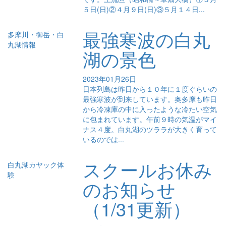
５日(日)②４月９日(日)③５月１４日...
最強寒波の白丸
多摩川・御岳・白
丸湖情報
湖の景色
2023年01月26日
日本列島は昨日から１０年に１度ぐらいの
最強寒波が到来しています。奥多摩も昨日
から冷凍庫の中に入ったような冷たい空気
に包まれています。午前９時の気温がマイ
ナス４度。白丸湖のツララが大きく育って
いるのでは...
スクールお休み
白丸湖カヤック体
験
のお知らせ
（1/31更新）