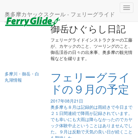
ホーム
2017年
8月
Toggl
奥多摩カヤックスクール - フェリーグライド
navig
御岳ひぐらし日記
フェリーグライドインストラクターの工藤
が、カヤックのこと、ツーリングのこと、
御岳渓谷の日々の出来事、奥多摩の観光情
報などを綴ります。
フェリーグライ
多摩川・御岳・白
丸湖情報
ドの９月の予定
2017年08月21日
奥多摩も８月は記録的は雨続きで今日まで
２１日間連続で降雨が記録されています。
でも幸いにも大雨は降らなかったのでカヤ
ック体験中止ということはありませんでし
た。９月は反動で天気の良い日が続くこと
を期待した...