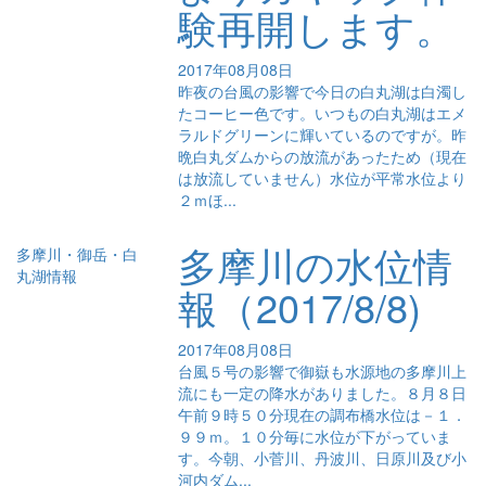
験再開します。
2017年08月08日
昨夜の台風の影響で今日の白丸湖は白濁し
たコーヒー色です。いつもの白丸湖はエメ
ラルドグリーンに輝いているのですが。昨
晩白丸ダムからの放流があったため（現在
は放流していません）水位が平常水位より
２ｍほ...
多摩川の水位情
多摩川・御岳・白
丸湖情報
報（2017/8/8)
2017年08月08日
台風５号の影響で御嶽も水源地の多摩川上
流にも一定の降水がありました。８月８日
午前９時５０分現在の調布橋水位は－１．
９９ｍ。１０分毎に水位が下がっていま
す。今朝、小菅川、丹波川、日原川及び小
河内ダム...