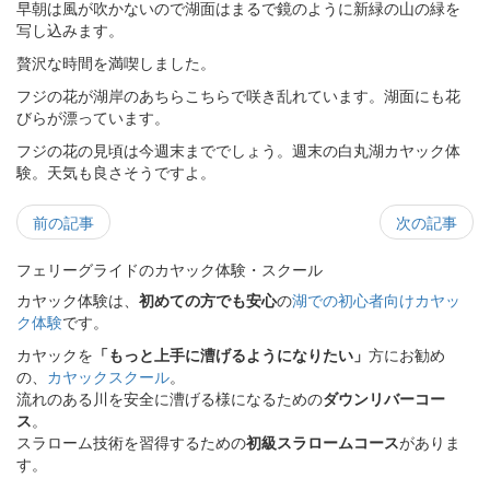
早朝は風が吹かないので湖面はまるで鏡のように新緑の山の緑を
写し込みます。
贅沢な時間を満喫しました。
フジの花が湖岸のあちらこちらで咲き乱れています。湖面にも花
びらが漂っています。
フジの花の見頃は今週末まででしょう。週末の白丸湖カヤック体
験。天気も良さそうですよ。
前の記事
次の記事
フェリーグライドのカヤック体験・スクール
カヤック体験は、
初めての方でも安心
の
湖での初心者向けカヤッ
ク体験
です。
カヤックを
「もっと上手に漕げるようになりたい」
方にお勧め
の、
カヤックスクール
。
流れのある川を安全に漕げる様になるための
ダウンリバーコー
ス
。
スラローム技術を習得するための
初級スラロームコース
がありま
す。