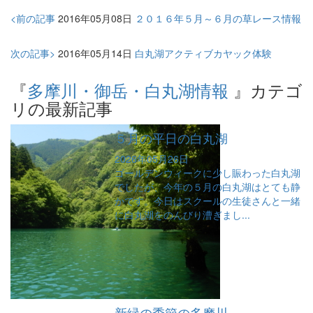
<前の記事
2016年05月08日
２０１６年５月～６月の草レース情報
次の記事>
2016年05月14日
白丸湖アクティブカヤック体験
『
多摩川・御岳・白丸湖情報
』カテゴ
リの最新記事
５月の平日の白丸湖
2026年05月26日
ゴールデンウィークに少し賑わった白丸湖
でしたが、今年の５月の白丸湖はとても静
かです。今日はスクールの生徒さんと一緒
に白丸湖をのんびり漕ぎまし...
新緑の季節の多摩川