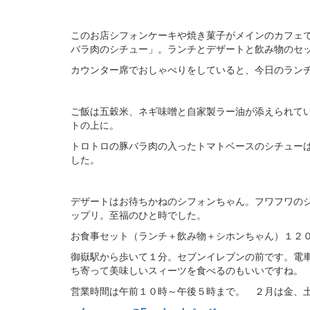
このお店シフォンケーキや焼き菓子がメインのカフェ
バラ肉のシチュー」。ランチとデザートと飲み物のセ
カウンター席でおしゃべりをしていると、今日のラン
ご飯は五穀米、ネギ味噌と自家製ラー油が添えられて
トの上に。
トロトロの豚バラ肉の入ったトマトベースのシチュー
した。
デザートはお待ちかねのシフォンちゃん。フワフワの
ップリ。至福のひと時でした。
お食事セット（ランチ＋飲み物＋シホンちゃん）１２
御嶽駅から歩いて１分。セブンイレブンの前です。電
ち寄って美味しいスィーツを食べるのもいいですね。
営業時間は午前１０時～午後５時まで。 ２月は金、