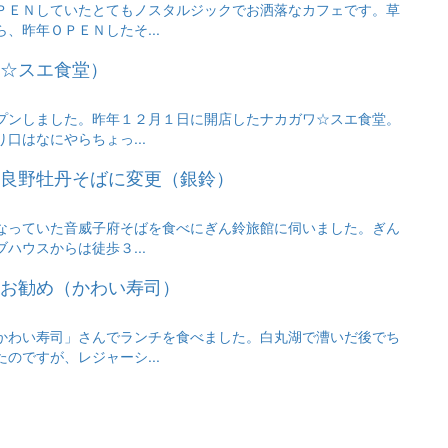
ＰＥＮしていたとてもノスタルジックでお洒落なカフェです。草
、昨年ＯＰＥＮしたそ...
☆スエ食堂）
プンしました。昨年１２月１日に開店したナカガワ☆スエ食堂。
口はなにやらちょっ...
良野牡丹そばに変更（銀鈴）
なっていた音威子府そばを食べにぎん鈴旅館に伺いました。ぎん
ハウスからは徒歩３...
お勧め（かわい寿司）
かわい寿司」さんでランチを食べました。白丸湖で漕いだ後でち
のですが、レジャーシ...