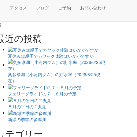
ル
アクセス
ブログ
ご予約
お問い合わせ
最近の投稿
夏休みは親子でカヤック体験はいかがですか
奥多摩湖（小河内ダム）の貯水率（2026/6/25現
在）
フェリーグライドの７・８月の予定
５月の平日の白丸湖
新緑の季節の多摩川
カテゴリー