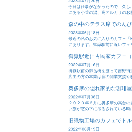
2023年07月20日
今日は仕事がなかったので、久し
にある小菅の湯、高アルカリのお肌
森の中のテラス席でのんびり午後の
2023年06月18日
最近の私のお気に入りのカフェ「B
にあります。御嶽駅前に近いフェリ
御嶽駅近に古民家カフェ（
2022年07月16日
御嶽駅前の御岳橋を渡って吉野街
店主の方の本業は宿の開業支援や改
奥多摩の隠れ家的な珈琲屋
2022年07月08日
２０２０年６月に奥多摩の高台の
い旗が窓の下に吊るされている時は
旧織物工場のカフェでトルコ料
2022年06月19日