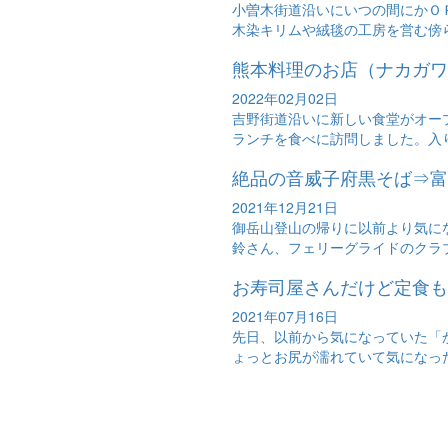
小曽木街道沿いにいつの間にかＯ
木染キリムや絨毯の工房を営む傍ら
熊本料理のお店（ナカガワ
2022年02月02日
吉野街道沿いに新しい食堂がオー
ランチを食べに訪問しました。入り
絶品の音威子府黒そば⇒富
2021年12月21日
御岳山登山の帰りに以前より気に
鈴さん、フェリーグライドのクラブ
お寿司屋さんだけど定食も
2021年07月16日
先日、以前から気になっていた「
ょっとお尻が濡れていて気になった