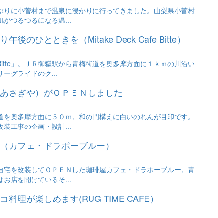
ぶりに小菅村まで温泉に浸かりに行ってきました。山梨県小菅村
がつるつるになる温...
ひとときを（Mitake Deck Cafe Bitte）
itte」。ＪＲ御嶽駅から青梅街道を奥多摩方面に１ｋｍの川沿い
ーグライドのク...
あさぎや）がＯＰＥＮしました
道を奥多摩方面に５０ｍ。和の門構えに白いのれんが目印です。
装工事の企画・設計...
（カフェ・ドラポーブルー）
自宅を改装してＯＰＥＮした珈琲屋カフェ・ドラポーブルー。青
お店を開けているそ...
理が楽しめます(RUG TIME CAFE）