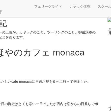
のカフェ monaca
フェリーグライド
カヤック体験
スクー
ド
記
ーの工藤が、カヤックのこと、ツーリングのこと、御岳渓谷の
などを綴ります。
やのカフェ monaca
たcafe monacaに早速お昼を食べに行って来ました。
今日の御嶽はとても寒い一日でしたが店内は窓からの日差しでポ