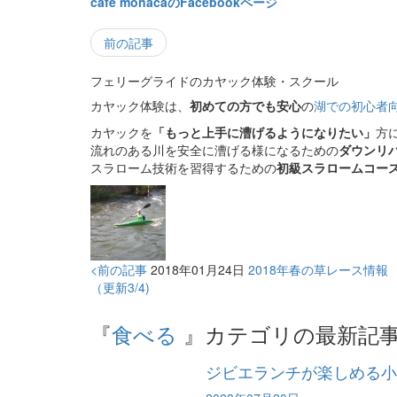
cafe monacaのFacebookページ
前の記事
フェリーグライドのカヤック体験・スクール
カヤック体験は、
初めての方でも安心
の
湖での初心者
カヤックを
「もっと上手に漕げるようになりたい」
方
流れのある川を安全に漕げる様になるための
ダウンリ
スラローム技術を習得するための
初級スラロームコー
<前の記事
2018年01月24日
2018年春の草レース情報
（更新3/4)
『
食べる
』カテゴリの最新記
ジビエランチが楽しめる小