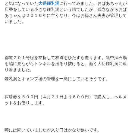
と気になっていた
大岳鍾乳洞
に行ってみました。おばあちゃんが
店番をしている小さな鍾乳洞という噂でしたが、残念ながらおば
あちゃんは２０１６年に亡くなり、今はお孫さん夫妻が管理して
いました。
都道２０１号線を左折して林道をひたすら走ります。途中採石場
を脇に見ながらトンネルを潜るり抜けると、漸く大岳鍾乳洞に辿
り着きました。
鍾乳洞とキャンプ場の管理を一緒にしているそうです。
探勝券を５００円（４月２１日より６００円）で購入し、ヘルメ
ットをお借りします。
噂には聞いていましたが入り口はかなり狭いです。