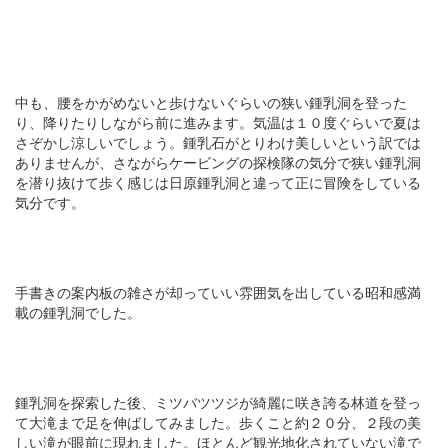
中も、腰をかがめないと歩けないぐらいの狭い鍾乳洞を登った
り、降りたりしながら前に進みます。気温は１０度ぐらいで夏は
さぞかし涼しいでしょう。鍾乳石がとりわけ美しいという訳では
ありませんが、さながらケービングの探検隊の気分で狭い鍾乳洞
を潜り抜けて歩く感じは日原鍾乳洞と違って正に冒険をしている
気分です。
手書きの案内板の雑さが却っていい雰囲気を出している昭和感満
載の鍾乳洞でした。
鍾乳洞を探索した後、ミツバツツジが綺麗に咲き誇る林道を登っ
て大滝まで足を伸ばしてみました。歩くこと約２０分、２段の美
しい滝が眼前に現れました。ほとんど観光地化されていない滝で