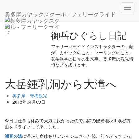
ホーム
ブログ
奥多摩・青梅観光
Toggl
大岳鍾乳洞から大滝へ
奥多摩カヤックスクール - フェリーグライド
navig
御岳ひぐらし日記
フェリーグライドインストラクターの工藤
が、カヤックのこと、ツーリングのこと、
御岳渓谷の日々の出来事、奥多摩の観光情
報などを綴ります。
大岳鍾乳洞から大滝へ
奥多摩・青梅観光
2018年04月09日
今日は仕事も休みで天気も良かったのでお隣の観光地秋川渓谷方
面をドライブして来ました。
瀬音の湯
に浸かり身体をリフレッシュさせた後、前々からちょっ