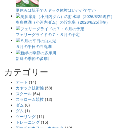
夏休みは親子でカヤック体験はいかがですか
奥多摩湖（小河内ダム）の貯水率（2026/6/25現在）
フェリーグライドの７・８月の予定
５月の平日の白丸湖
新緑の季節の多摩川
カテゴリー
アート
(14)
カヤック技術編
(58)
スクール
(64)
スラローム競技
(12)
ダム
(6)
ダム
(1)
ツーリング
(11)
トレーニング
(15)
初めてのカヌー・カヤック
(42)