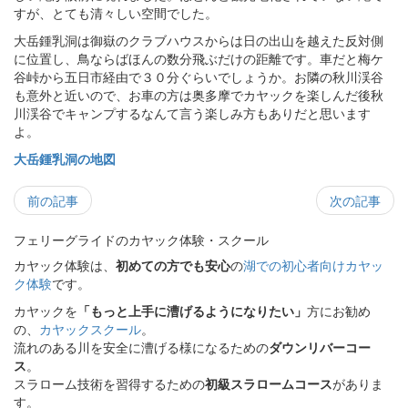
すが、とても清々しい空間でした。
大岳鍾乳洞は御嶽のクラブハウスからは日の出山を越えた反対側
に位置し、鳥ならばほんの数分飛ぶだけの距離です。車だと梅ケ
谷峠から五日市経由で３０分ぐらいでしょうか。お隣の秋川渓谷
も意外と近いので、お車の方は奥多摩でカヤックを楽しんだ後秋
川渓谷でキャンプするなんて言う楽しみ方もありだと思います
よ。
大岳鍾乳洞の地図
前の記事
次の記事
フェリーグライドのカヤック体験・スクール
カヤック体験は、
初めての方でも安心
の
湖での初心者向けカヤッ
ク体験
です。
カヤックを
「もっと上手に漕げるようになりたい」
方にお勧め
の、
カヤックスクール
。
流れのある川を安全に漕げる様になるための
ダウンリバーコー
ス
。
スラローム技術を習得するための
初級スラロームコース
がありま
す。