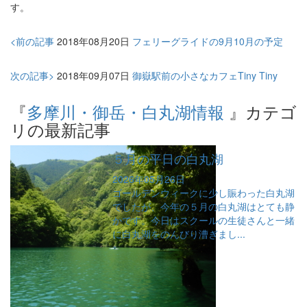
す。
<前の記事
2018年08月20日
フェリーグライドの9月10月の予定
次の記事>
2018年09月07日
御嶽駅前の小さなカフェTiny Tiny
『
多摩川・御岳・白丸湖情報
』カテゴ
リの最新記事
５月の平日の白丸湖
2026年05月26日
ゴールデンウィークに少し賑わった白丸湖
でしたが、今年の５月の白丸湖はとても静
かです。今日はスクールの生徒さんと一緒
に白丸湖をのんびり漕ぎまし...