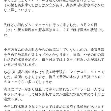
その後も奥多摩でしばしば夕立があり、奥多摩湖の貯水率がかな
り上昇しています。
先ほど小河内ダムにチェックに行って来ました。８月２９日
（水）午後４時現在の貯水率は９４．２％でほぼ満水の状態でし
た。
小河内ダムの余水吐きからの放流はしていないものの、発電放流
を含めて放流量が２１㎥／秒とかなり多く、日原川やその他の流
れ込みの水量を足すと、御岳付近では３０㎥／秒近い水が流れて
いると推測されます。
ちなみに調布橋の水位は午後４時半現在、マイナス２．１１ｍで
した。場所にもよりますが、御岳で普段の水位より目算で５０～
６０ｃｍぐらい多いでしょうか。
流れにパワーがあり脱艇して泳ぐと慣れないパドラーは一人でセ
ルフレスキューして艇を回収するのが困難な水量ですので十分ご
注意下さい。
今年は貯水率８９％ぐらいまでは多めに放流する傾向があります