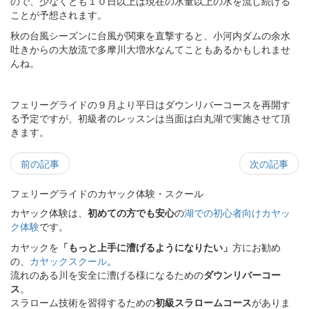
ので、少なくとも１０日以上は現在の水量以上の水を流し続ける
ことが予想されます。
秋の台風シーズンに台風が関東を直撃すると、小河内ダムの余水
吐きからの大放流で多摩川大増水なんてこともあるかもしれませ
んね。
フェリーグライドの９月より平日はダウンリバーコースを再開す
る予定ですが、初級者のレッスンは当面は白丸湖で実施させて頂
きます。
前の記事
次の記事
フェリーグライドのカヤック体験・スクール
カヤック体験は、
初めての方でも安心
の
湖での初心者向けカヤッ
ク体験
です。
カヤックを
「もっと上手に漕げるようになりたい」
方にお勧め
の、
カヤックスクール
。
流れのある川を安全に漕げる様になるための
ダウンリバーコー
ス
。
スラローム技術を習得するための
初級スラロームコース
がありま