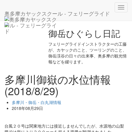
ホーム
ブログ
多摩川・御岳・白丸湖情報
Toggl
多摩川御嶽の水位情報(2018/8/29)
奥多摩カヤックスクール - フェリーグライド
navig
御岳ひぐらし日記
フェリーグライドインストラクターの工藤
が、カヤックのこと、ツーリングのこと、
御岳渓谷の日々の出来事、奥多摩の観光情
報などを綴ります。
多摩川御嶽の水位情報
(2018/8/29)
多摩川・御岳・白丸湖情報
2018年08月29日
台風２０号は関東地方には接近しませんでしたが、水源地の山梨
県では所により２００ｍｍを超える雨量が観測されました。