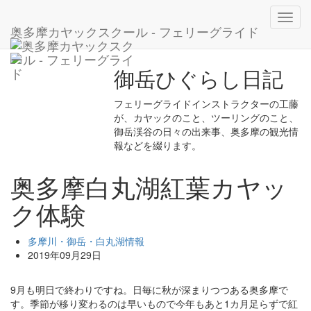
ホーム
ブログ
多摩川・御岳・白丸湖情報
Toggl
奥多摩白丸湖紅葉カヤック体験
奥多摩カヤックスクール - フェリーグライド
navig
御岳ひぐらし日記
フェリーグライドインストラクターの工藤
が、カヤックのこと、ツーリングのこと、
御岳渓谷の日々の出来事、奥多摩の観光情
報などを綴ります。
奥多摩白丸湖紅葉カヤッ
ク体験
多摩川・御岳・白丸湖情報
2019年09月29日
9月も明日で終わりですね。日毎に秋が深まりつつある奥多摩で
す。季節が移り変わるのは早いもので今年もあと1カ月足らずで紅