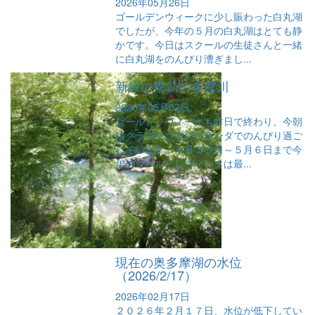
2026年05月26日
ゴールデンウィークに少し賑わった白丸湖
でしたが、今年の５月の白丸湖はとても静
かです。今日はスクールの生徒さんと一緒
に白丸湖をのんびり漕ぎまし...
新緑の季節の多摩川
2026年05月07日
ゴールデンウィークも昨日で終わり、今朝
はクラブハウスのベランダでのんびり過ご
しています。４月２５日～５月６日まで今
年のゴールデンウィークは最...
現在の奥多摩湖の水位
（2026/2/17）
2026年02月17日
２０２６年２月１７日、水位が低下してい