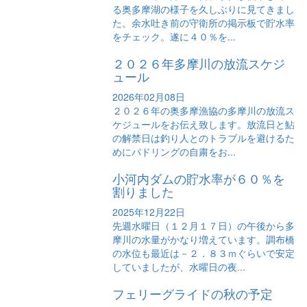
る奥多摩湖の様子を久しぶりに見てきまし
た。余水吐き前の守衛所の掲示板で貯水率
をチェック。遂に４０％を...
２０２６年多摩川の放流スケジ
ュール
2026年02月08日
２０２６年の奥多摩漁協の多摩川の放流ス
ケジュールをお伝え致します。放流日と鮎
の解禁日は釣り人とのトラブルを避けるた
めにパドリングの自粛をお...
小河内ダムの貯水率が６０％を
割りました
2025年12月22日
先週水曜日（１２月１７日）の午後から多
摩川の水量がかなり増えています。調布橋
の水位も最近は－２．８３ｍぐらいで安定
していましたが、水曜日の夜...
フェリーグライドの秋の予定