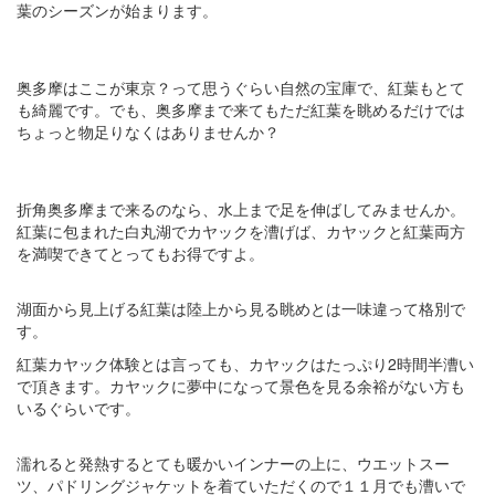
葉のシーズンが始まります。
奥多摩はここが東京？って思うぐらい自然の宝庫で、紅葉もとて
も綺麗です。でも、奥多摩まで来てもただ紅葉を眺めるだけでは
ちょっと物足りなくはありませんか？
折角奥多摩まで来るのなら、水上まで足を伸ばしてみませんか。
紅葉に包まれた白丸湖でカヤックを漕げば、カヤックと紅葉両方
を満喫できてとってもお得ですよ。
湖面から見上げる紅葉は陸上から見る眺めとは一味違って格別で
す。
紅葉カヤック体験とは言っても、カヤックはたっぷり2時間半漕い
で頂きます。カヤックに夢中になって景色を見る余裕がない方も
いるぐらいです。
濡れると発熱するとても暖かいインナーの上に、ウエットスー
ツ、パドリングジャケットを着ていただくので１１月でも漕いで