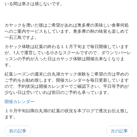
いる間は寒さは感じないです。
カヤックを漕いだ後はご希望があれば奥多摩の美味しい食事何処
へのご案内サービスもしています。奥多摩の秋の味覚も楽しめて
一石三鳥ですよ。
カヤック体験は紅葉の終わる１１月下旬まで毎日開催しています
が、1人で運営している小さなスクールですので、ダウンリバーレ
ッスンの予約が入った日はカヤック体験は開催出来なくなりま
す。
紅葉シーズンの週末に白丸湖カヤック体験をご希望の方は早めの
ご予約をお勧め致します。開催カレンダーを毎日更新しています
ので、予約状況は開催カレンダーでご確認下さい。平日等予約が
少ない日は空いていれば前日のご予約も承っています。
開催カレンダー
１０月中旬以降白丸湖の紅葉の状況を本ブログで逐次お伝え致し
ます。
前の記事
次の記事