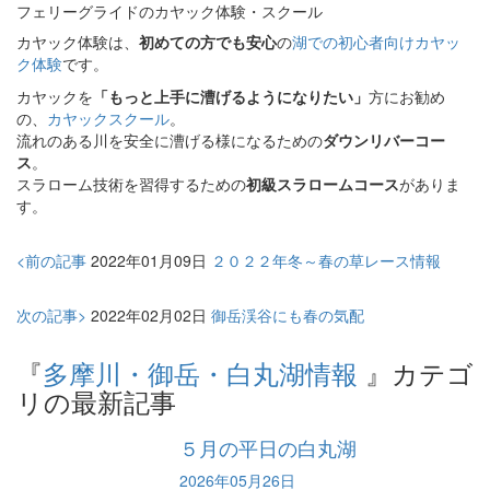
フェリーグライドのカヤック体験・スクール
カヤック体験は、
初めての方でも安心
の
湖での初心者向けカヤッ
ク体験
です。
カヤックを
「もっと上手に漕げるようになりたい」
方にお勧め
の、
カヤックスクール
。
流れのある川を安全に漕げる様になるための
ダウンリバーコー
ス
。
スラローム技術を習得するための
初級スラロームコース
がありま
す。
<前の記事
2022年01月09日
２０２２年冬～春の草レース情報
次の記事>
2022年02月02日
御岳渓谷にも春の気配
『
多摩川・御岳・白丸湖情報
』カテゴ
リの最新記事
５月の平日の白丸湖
2026年05月26日