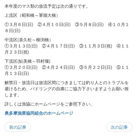
本年度のマス類の放流予定は次の通りです。
上流区（昭和橋～軍畑大橋）
①３月６日(日) ②４月１０日(日) ③５月８日(日) ④１０月１
６日(日)
中流区(喜久松～柳渕橋）
①３月１３日(日) ②４月１７日(日) ③１１月３日(祝) ④１１
月２３日(祝)
下流区(鮎美橋～羽村堰)
①３月２０日(日) ②４月２４日(日) ③５月２２日(日) ⑤１１
月１３日(日)
解禁日・放流日は放流区間につきましては釣り人とのトラブルを
避けるため、パドリングの自粛にご協力下さいますようお願い致
します。
詳しくは漁協にホームページをご参照下さい。
奥多摩漁業協同組合のホームページ
前の記事
次の記事