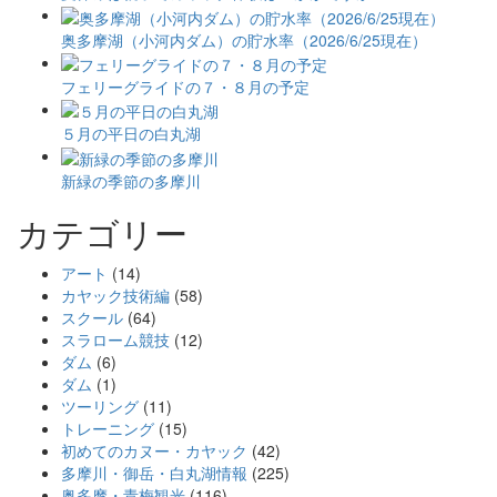
奥多摩湖（小河内ダム）の貯水率（2026/6/25現在）
フェリーグライドの７・８月の予定
５月の平日の白丸湖
新緑の季節の多摩川
カテゴリー
アート
(14)
カヤック技術編
(58)
スクール
(64)
スラローム競技
(12)
ダム
(6)
ダム
(1)
ツーリング
(11)
トレーニング
(15)
初めてのカヌー・カヤック
(42)
多摩川・御岳・白丸湖情報
(225)
奥多摩・青梅観光
(116)