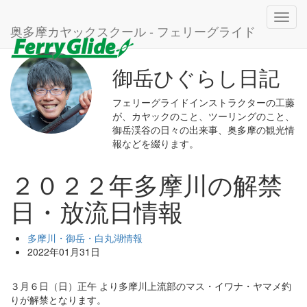
ホーム
ブログ
多摩川・御岳・白丸湖情報
Toggl
２０２２年多摩川の解禁日・放流日情報
奥多摩カヤックスクール - フェリーグライド
navig
御岳ひぐらし日記
フェリーグライドインストラクターの工藤
が、カヤックのこと、ツーリングのこと、
御岳渓谷の日々の出来事、奥多摩の観光情
報などを綴ります。
２０２２年多摩川の解禁
日・放流日情報
多摩川・御岳・白丸湖情報
2022年01月31日
３月６日（日）正午 より多摩川上流部のマス・イワナ・ヤマメ釣
りが解禁となります。