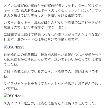
メインは被写体の家族とその家族が漕ぐウッドカヌー。私はダッ
キー（安定感のあるゴムボートのようなカヤック）にカメラマン
さんを乗せてひたすらカヌーを追いかける役割です。
カヌーとダッキー、流れがほとんどない下流域ではスピードが全
然違うので、ひたすら漕ぐ、漕ぐ、漕ぐ。
二日間で日に焼けて筋肉も心なしか盛り上がってきたような気か
します。夏のハードな仕事に向けて準備万端です。
丸子橋近辺の多摩川は、最近雨の降った影響か少し水が多かった
ため水質もかなり良かったです。泳いでもいいかなっていう水質
でしたね。
普段下流域に住んでいる方なら、下流域での川遊びはありです
ね。
ライフジャケットを着けてもっともっと子供達も川で遊んで欲し
いですね。
スカイツリー近辺の川は流石に落ちたくはありませんでした。