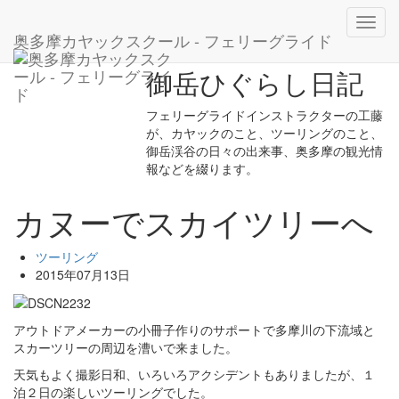
ホーム
ブログ
ツーリング
カヌーでスカイツリーへ
Toggl
奥多摩カヤックスクール - フェリーグライド
navig
御岳ひぐらし日記
フェリーグライドインストラクターの工藤
が、カヤックのこと、ツーリングのこと、
御岳渓谷の日々の出来事、奥多摩の観光情
報などを綴ります。
カヌーでスカイツリーへ
ツーリング
2015年07月13日
アウトドアメーカーの小冊子作りのサポートで多摩川の下流域と
スカーツリーの周辺を漕いで来ました。
天気もよく撮影日和、いろいろアクシデントもありましたが、１
泊２日の楽しいツーリングでした。