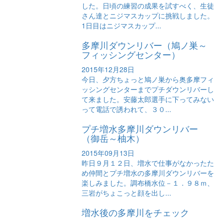
した。日頃の練習の成果を試すべく、生徒
さん達とニジマスカップに挑戦しました。
1日目はニジマスカップ...
多摩川ダウンリバー（鳩ノ巣～
フィッシングセンター）
2015年12月28日
今日、夕方ちょっと鳩ノ巣から奥多摩フィ
ッシングセンターまでプチダウンリバーし
て来ました。安藤太郎選手に下ってみない
って電話で誘われて、３０...
プチ増水多摩川ダウンリバー
（御岳～柚木）
2015年09月13日
昨日９月１２日、増水で仕事がなかったた
め仲間とプチ増水の多摩川ダウンリバーを
楽しみました。調布橋水位－１．９８ｍ、
三岩がちょこっと顔を出し...
増水後の多摩川をチェック