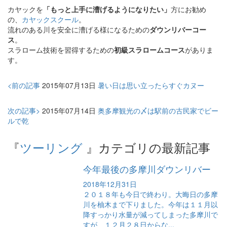
カヤックを
「もっと上手に漕げるようになりたい」
方にお勧め
の、
カヤックスクール
。
流れのある川を安全に漕げる様になるための
ダウンリバーコー
ス
。
スラローム技術を習得するための
初級スラロームコース
がありま
す。
<前の記事
2015年07月13日
暑い日は思い立ったらすぐカヌー
次の記事>
2015年07月14日
奥多摩観光の〆は駅前の古民家でビー
ルで乾
『
ツーリング
』カテゴリの最新記事
今年最後の多摩川ダウンリバー
2018年12月31日
２０１８年も今日で終わり。大晦日の多摩
川を柚木まで下りました。今年は１１月以
降すっかり水量が減ってしまった多摩川で
すが、１２月２８日からな...