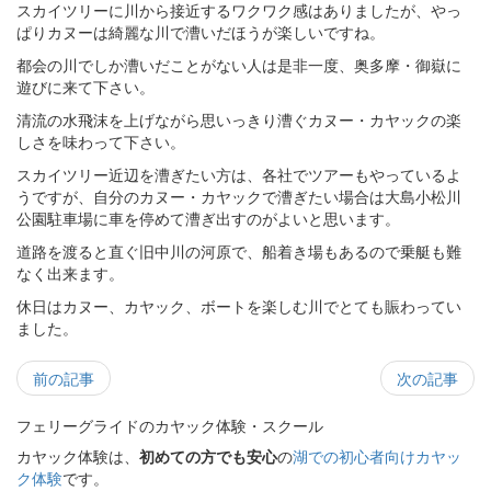
スカイツリーに川から接近するワクワク感はありましたが、やっ
ぱりカヌーは綺麗な川で漕いだほうが楽しいですね。
都会の川でしか漕いだことがない人は是非一度、奥多摩・御嶽に
遊びに来て下さい。
清流の水飛沫を上げながら思いっきり漕ぐカヌー・カヤックの楽
しさを味わって下さい。
スカイツリー近辺を漕ぎたい方は、各社でツアーもやっているよ
うですが、自分のカヌー・カヤックで漕ぎたい場合は大島小松川
公園駐車場に車を停めて漕ぎ出すのがよいと思います。
道路を渡ると直ぐ旧中川の河原で、船着き場もあるので乗艇も難
なく出来ます。
休日はカヌー、カヤック、ボートを楽しむ川でとても賑わってい
ました。
前の記事
次の記事
フェリーグライドのカヤック体験・スクール
カヤック体験は、
初めての方でも安心
の
湖での初心者向けカヤッ
ク体験
です。