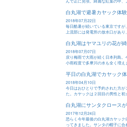
んで正に見頃。綺麗な紅葉の中、ノ
白丸湖で避暑カヤック体験
2018年07月22日
毎日酷暑が続いている東京ですが
上流部には発電所の放水口があり、
白丸湖はヤマユリの花が綺
2018年07月07日
戻り梅雨で大雨が続く日本列島。
小雨程度で多摩川の水も全く増えま
平日の白丸湖でカヤック体
2018年04月10日
今日はおひとりで予約された方が
た。カヤックは２回目の男性と初カ
白丸湖にサンタクロースが
2017年12月24日
恐らく今年最後の白丸湖カヤック
ってきました。サンタの帽子に合わ