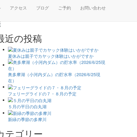
ル
アクセス
ブログ
ご予約
お問い合わせ
最近の投稿
夏休みは親子でカヤック体験はいかがですか
奥多摩湖（小河内ダム）の貯水率（2026/6/25現
在）
フェリーグライドの７・８月の予定
５月の平日の白丸湖
新緑の季節の多摩川
カテゴリー