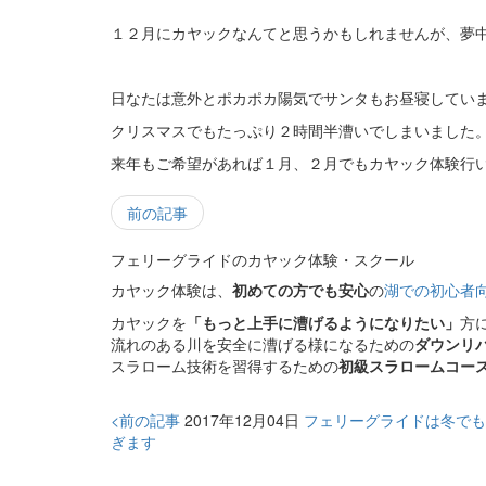
１２月にカヤックなんてと思うかもしれませんが、夢
日なたは意外とポカポカ陽気でサンタもお昼寝してい
クリスマスでもたっぷり２時間半漕いでしまいました
来年もご希望があれば１月、２月でもカヤック体験行
前の記事
フェリーグライドのカヤック体験・スクール
カヤック体験は、
初めての方でも安心
の
湖での初心者
カヤックを
「もっと上手に漕げるようになりたい」
方
流れのある川を安全に漕げる様になるための
ダウンリ
スラローム技術を習得するための
初級スラロームコー
<前の記事
2017年12月04日
フェリーグライドは冬でも
ぎます