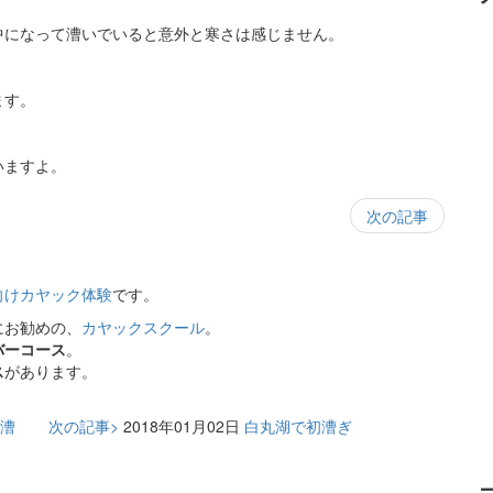
中になって漕いでいると意外と寒さは感じません。
ます。
。
いますよ。
次の記事
向けカヤック体験
です。
にお勧めの、
カヤックスクール
。
バーコース
。
ス
があります。
漕
次の記事>
2018年01月02日
白丸湖で初漕ぎ