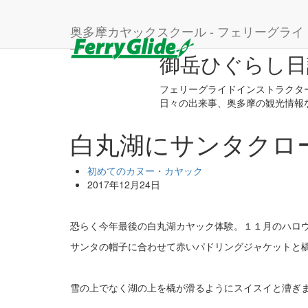
ホーム
ブログ
初めてのカヌー・カヤック
白
奥多摩カヤックスクール - フェリーグライ
御岳ひぐらし日
フェリーグライドインストラクタ
日々の出来事、奥多摩の観光情報
白丸湖にサンタクロ
初めてのカヌー・カヤック
2017年12月24日
恐らく今年最後の白丸湖カヤック体験。１１月のハロ
サンタの帽子に合わせて赤いパドリングジャケットと
雪の上でなく湖の上を橇が滑るようにスイスイと漕ぎ