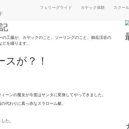
丸湖にサンタクロースが？！
フェリーグライド
カヤック体験
スクー
ド
記
ーの工藤が、カヤックのこと、ツーリングのこと、御岳渓谷の
などを綴ります。
ースが？！
ウィーンの魔女が今度はサンタに変身してやってきました。
橇の代わりに真っ赤なスラローム艇。
ました。