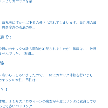
ンビリカヤックを楽...
、白丸湖に浮かべば下界の暑さも忘れてしまいます。白丸湖の最
奥多摩湖の湖底の冷...
麗です
今日のカヤック体験も開催が心配されましたが、御嶽はここ数日
せんでした。1週間...
験
２名いらっしゃいましたので、一緒にカヤック体験を行いまし
ヤックの女性。男性は...
？！
体験。１１月のハロウィーンの魔女が今度はサンタに変身してや
せて赤いパドリング...