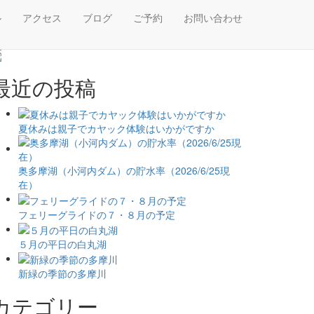
ル
アクセス
ブログ
ご予約
お問い合わせ
最近の投稿
夏休みは親子でカヤック体験はいかがですか
奥多摩湖（小河内ダム）の貯水率（2026/6/25現
在）
フェリーグライドの７・８月の予定
５月の平日の白丸湖
新緑の季節の多摩川
カテゴリー