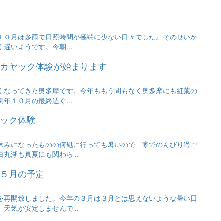
１０月は多雨で日照時間が極端に少ない日々でした。そのせいか
遅いようです。今朝...
カヤック体験が始まります
くなってきた奥多摩です。今年ももう間もなく奥多摩にも紅葉の
年１０月の最終週ぐ...
ック体験
休みになったものの何処に行っても暑いので、家でのんびり過ご
丸湖も真夏にも関わら...
５月の予定
を再開致しました。今年の３月は３月とは思えないような暑い日
天気が安定しませんで...