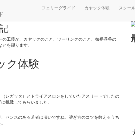
ム艇でカヤック体験
フェリーグライド
カヤック体験
スクー
ド
記
ーの工藤が、カヤックのこと、ツーリングのこと、御岳渓谷の
などを綴ります。
ック体験
ト（レガッタ）とトライアスロンをしていたアスリートでしたの
艇に挑戦してもらいました。
が、センスのある若者は凄いですね。漕ぎ方のコツを教えるうち
た。