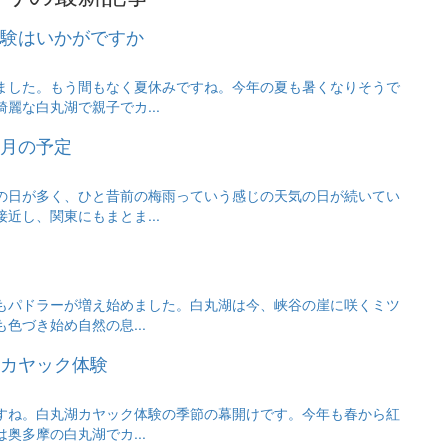
験はいかがですか
ました。もう間もなく夏休みですね。今年の夏も暑くなりそうで
麗な白丸湖で親子でカ...
月の予定
の日が多く、ひと昔前の梅雨っていう感じの天気の日が続いてい
近し、関東にもまとま...
もパドラーが増え始めました。白丸湖は今、峡谷の崖に咲くミツ
色づき始め自然の息...
カヤック体験
すね。白丸湖カヤック体験の季節の幕開けです。今年も春から紅
奥多摩の白丸湖でカ...