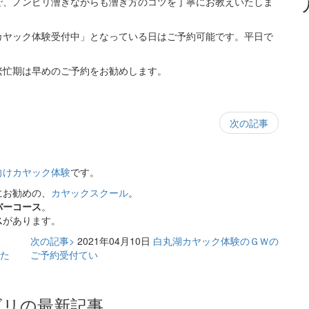
で、ノンビリ漕ぎながらも漕ぎ方のコツを丁寧にお教えいたしま
カヤック体験受付中」となっている日はご予約可能です。平日で
繁忙期は早めのご予約をお勧めします。
次の記事
向けカヤック体験
です。
にお勧めの、
カヤックスクール
。
バーコース
。
ス
があります。
次の記事>
2021年04月10日
白丸湖カヤック体験のＧＷの
た
ご予約受付てい
リの最新記事