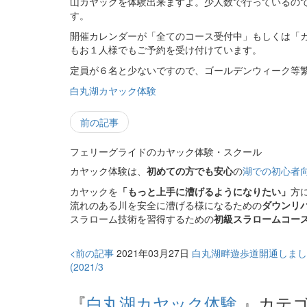
山カヤックを体験出来ますよ。少人数で行っているの
す。
開催カレンダーが「全てのコース受付中」もしくは「
もお１人様でもご予約を受け付けています。
定員が６名と少ないですので、ゴールデンウィーク等
白丸湖カヤック体験
前の記事
フェリーグライドのカヤック体験・スクール
カヤック体験は、
初めての方でも安心
の
湖での初心者
カヤックを
「もっと上手に漕げるようになりたい」
方
流れのある川を安全に漕げる様になるための
ダウンリ
スラローム技術を習得するための
初級スラロームコー
<前の記事
2021年03月27日
白丸湖畔遊歩道開通しまし
(2021/3
『
白丸湖カヤック体験
』カテゴ