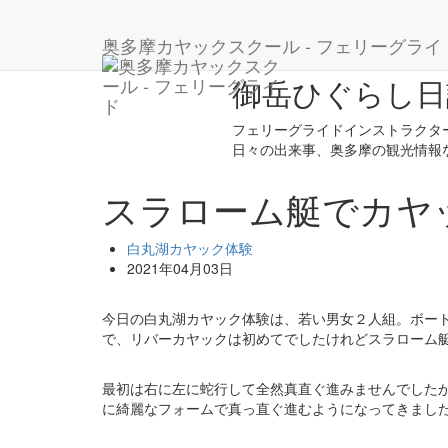
ホーム
ブログ
白丸湖カヤック体験
スラロー
奥多摩カヤックスクール - フェリーグライ
御岳ひぐらし日
フェリーグライドインストラクタ
日々の出来事、奥多摩の観光情報
スラローム艇でカヤ
白丸湖カヤック体験
2021年04月03日
今日の白丸湖カヤック体験は、若い男女２人組。ボー
で、リバーカヤックは初めてでしたけれどスラローム
最初は右に左に蛇行して全然真直ぐ進みませんでした
に綺麗なフォームで真っ直ぐ進むようになってきまし