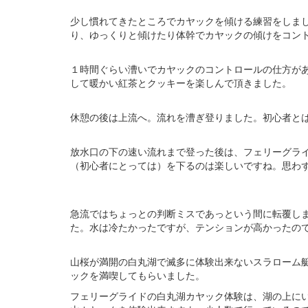
少し慣れてきたところでカヤックを傾ける練習をしま
り、ゆっくりと傾けたり体幹でカヤックの傾けをコン
１時間ぐらい漕いでカヤックのコントロールの仕方が
して暖かい紅茶とクッキーを楽しんで頂きました。
休憩の後は上流へ。流れを漕ぎ登りました。初心者と
放水口の下の速い流れまで登った後は、フェリーグラ
（初心者にとっては）を下るのは楽しいですね。思わ
急流ではちょっとの判断ミスであっという間に転覆し
た。水は冷たかったですが、テンションが高かったの
山桜が満開の白丸湖で滅多に体験出来ないスラローム
ックを満喫してもらいました。
フェリーグライドの白丸湖カヤック体験は、湖の上に