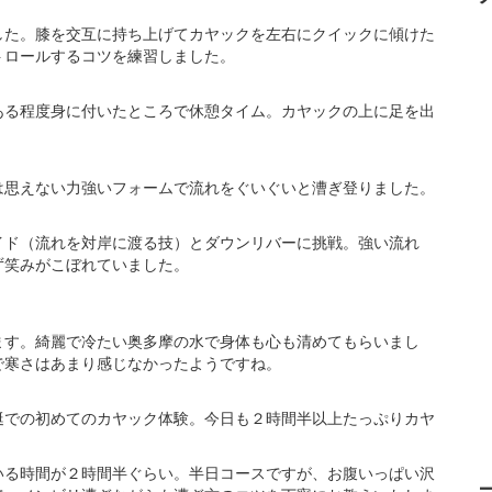
した。膝を交互に持ち上げてカヤックを左右にクイックに傾けた
トロールするコツを練習しました。
ある程度身に付いたところで休憩タイム。カヤックの上に足を出
は思えない力強いフォームで流れをぐいぐいと漕ぎ登りました。
イド（流れを対岸に渡る技）とダウンリバーに挑戦。強い流れ
ず笑みがこぼれていました。
ます。綺麗で冷たい奥多摩の水で身体も心も清めてもらいまし
で寒さはあまり感じなかったようですね。
艇での初めてのカヤック体験。今日も２時間半以上たっぷりカヤ
いる時間が２時間半ぐらい。半日コースですが、お腹いっぱい沢