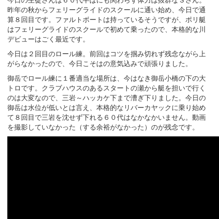
昨年の秋からフェリーグライドのスクールに通い始め、今日で通
算８回目です。ファルトボートは持っているそうですが、ポリ艇
はフェリーグライドのスクールで初めて乗ったので、本格的な川
デビューはごく最近です。
今日は２回目のロール練。前回はコツを掴み切れず残念ながら上
がらなかったので、今日こそはの意気込みで頑張りました。
御岳でロール練に１番適当な場所は、今はなき御岳小橋の下の大
トロです。クラブハウスのあるスタートの瀬から艇を担いで行く
のは大変なので、三岩～ハッカケ下まで漕ぎ下りました。今日の
御岳は水位が低いとは言え、本格的なリバーカヤックに乗り始め
て８回目で三岩を沈せず下れる６０代はなかなかいません。動画
を撮影していなかった（する余裕がなかった）のが残念です。