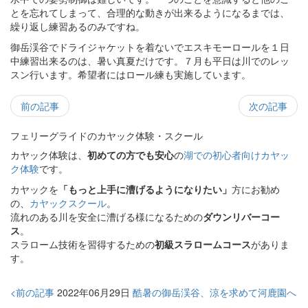
とを忘れてしまって、合理的な動きが出来るようになるまでは、
繰り返し練習あるのみですね。
御岳渓谷でドライジャケットを着ないでエスキモーロールを１日
中練習出来るのは、暑い真夏だけです。７月も平日は川でのレッ
スン行います。希望者にはロール練も実施しています。
前の記事
次の記事
フェリーグライドのカヤック体験・スクール
カヤック体験は、
初めての方でも安心
の
湖での初心者向けカヤッ
ク体験
です。
カヤックを
「もっと上手に漕げるようになりたい」
方にお勧め
の、
カヤックスクール
。
流れのある川を安全に漕げる様になるための
ダウンリバーコー
ス
。
スラローム技術を習得するための
初級スラロームコース
がありま
す。
<前の記事
2022年06月29日
酷暑の御岳渓谷、涼を求めて河鹿園へ