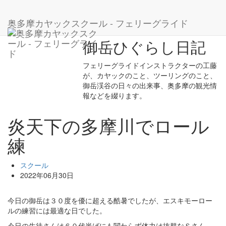
ホーム
ブログ
スクール
炎天下の多摩川でロール練
奥多摩カヤックスクール - フェリーグライド
御岳ひぐらし日記
フェリーグライドインストラクターの工藤
が、カヤックのこと、ツーリングのこと、
御岳渓谷の日々の出来事、奥多摩の観光情
報などを綴ります。
炎天下の多摩川でロール
練
スクール
2022年06月30日
今日の御岳は３０度を優に超える酷暑でしたが、エスキモーロー
ルの練習には最適な日でした。
今日の生徒さんは６０代半ばにも関わらず体力は抜群なＳさん。