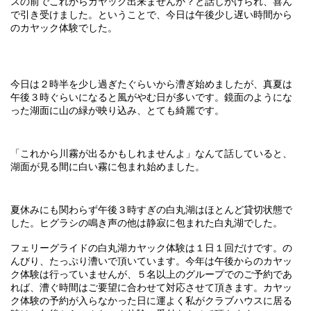
スの前でこれからカヤック出来ませんか？と話しかけられ、喜ん
で引き受けました。ということで、今日は午後少し遅い時間から
のカヤック体験でした。
今日は２時半を少し過ぎたぐらいから漕ぎ始めましたが、真夏は
午後３時ぐらいになると風がやむ日が多いです。鏡面のようにな
った湖面に山の緑が映り込み、とても綺麗です。
「これから川霧が出るかもしれませんよ」なんて話していると、
湖面が見る間に白い霧に包まれ始めました。
夏休みにも関わらず午後３時すぎの白丸湖はほとんど貸切状態で
した。ヒグラシの鳴き声の他は静寂に包まれた白丸湖でした。
フェリーグライドの白丸湖カヤック体験は１日１回だけです。の
んびり、たっぷり漕いで頂いています。今年は午後からのカヤッ
ク体験は行っていませんが、５名以上のグループでのご予約であ
れば、漕ぐ時間はご要望に合わせて対応させて頂きます。カヤッ
ク体験の予約が入らなかった日に運よく私がクラブハウスに居る