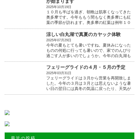
が始まります
2025年10月19日
１０月も半ばを過ぎ、朝晩は肌寒くなってきた
奥多摩です。今年ももう間もなく奥多摩にも紅
葉の季節が訪れます。奥多摩の紅葉は例年１０
月の最終週ぐ...
涼しい白丸湖で真夏のカヤック体験
2025年07月29日
今年の夏もとても暑いですね。夏休みになった
ものの何処に行っても暑いので、家でのんびり
過ごす人が多いのでしょうか。今年の白丸湖も
真夏にも関わら...
フェリーグライドの４月・５月の予定
2025年03月31日
フェリーグライドは３月から営業を再開致しま
した。今年の３月は３月とは思えないような暑
い日の翌日には真冬の気温に戻ったり、天気が
安定しませんで...
最近の投稿