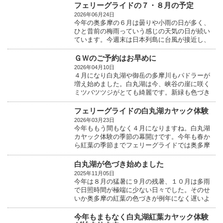
フェリーグライドの７・８月の予定
2026年06月24日
今年の奥多摩の６月は曇りや小雨の日が多く、
ひと昔前の梅雨っていう感じの天気の日が続い
ています。今週末は日本列島に台風が接近し、
関東にもまとま...
ＧＷのご予約はお早めに
2026年04月10日
４月になり白丸湖や御岳の多摩川もパドラーが
増え始めました。白丸湖は今、峡谷の崖に咲く
ミツバツツジがとても綺麗です。新緑も色づき
始め自然の息...
フェリーグライドの白丸湖カヤック体験
2026年03月23日
今年ももう間もなく４月になりますね。白丸湖
カヤック体験の季節の幕開けです。今年も春か
ら紅葉の季節までフェリーグライドでは奥多摩
の白丸湖でカ...
白丸湖が色づき始めました
2025年11月05日
今年は８月の猛暑に９月の残暑、１０月は多雨
で日照時間が極端に少ない日々でした。そのせ
いか奥多摩の紅葉の色づきが例年になく遅いよ
うです。今朝...
今年もまもなく白丸湖紅葉カヤック体験