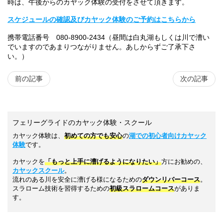
時は、午後からのカヤック体験の受付をさせて頂きます。
スケジュールの確認及びカヤック体験のご予約はこちらから
携帯電話番号 080-8900-2434（昼間は白丸湖もしくは川で漕い
でいますのであまりつながりません。あしからずご了承下さ
い。）
前の記事
次の記事
フェリーグライドのカヤック体験・スクール
カヤック体験は、
初めての方でも安心
の
湖での初心者向けカヤック
体験
です。
カヤックを
「もっと上手に漕げるようになりたい」
方にお勧めの、
カヤックスクール
。
流れのある川を安全に漕げる様になるための
ダウンリバーコース
。
スラローム技術を習得するための
初級スラロームコース
がありま
す。