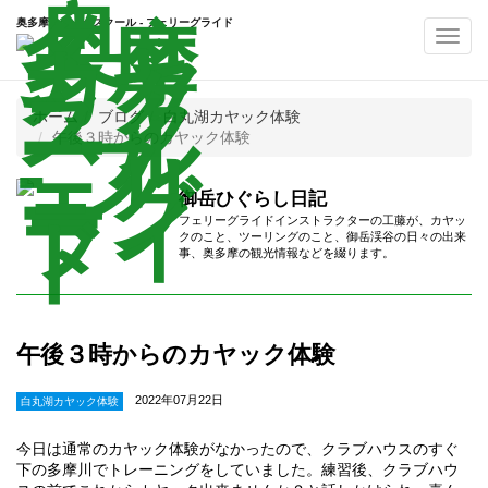
奥多摩カヤックスクール - フェリーグライド
Toggl
navig
ホーム
ブログ
白丸湖カヤック体験
午後３時からのカヤック体験
御岳ひぐらし日記
フェリーグライドインストラクターの工藤が、カヤッ
クのこと、ツーリングのこと、御岳渓谷の日々の出来
事、奥多摩の観光情報などを綴ります。
午後３時からのカヤック体験
2022年07月22日
白丸湖カヤック体験
今日は通常のカヤック体験がなかったので、クラブハウスのすぐ
下の多摩川でトレーニングをしていました。練習後、クラブハウ