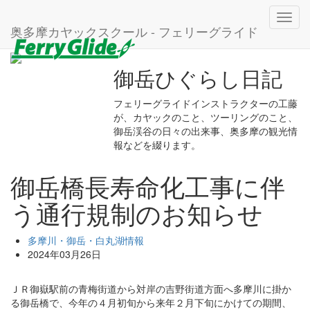
ホーム
ブログ
多摩川・御岳・白丸湖情報
Toggl
御岳橋長寿命化工事に伴う通行規制のお知らせ
奥多摩カヤックスクール - フェリーグライド
navig
御岳ひぐらし日記
フェリーグライドインストラクターの工藤
が、カヤックのこと、ツーリングのこと、
御岳渓谷の日々の出来事、奥多摩の観光情
報などを綴ります。
御岳橋長寿命化工事に伴
う通行規制のお知らせ
多摩川・御岳・白丸湖情報
2024年03月26日
ＪＲ御嶽駅前の青梅街道から対岸の吉野街道方面へ多摩川に掛か
る御岳橋で、今年の４月初旬から来年２月下旬にかけての期間、