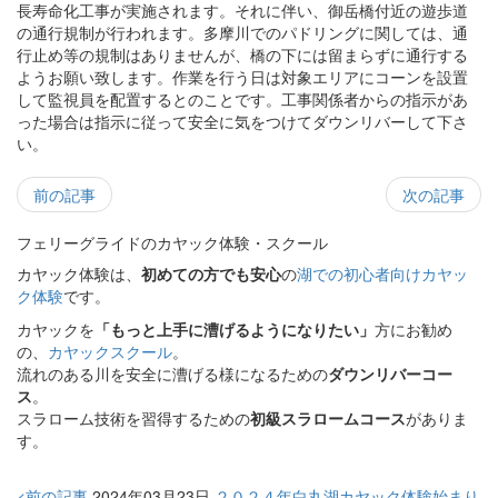
長寿命化工事が実施されます。それに伴い、御岳橋付近の遊歩道
の通行規制が行われます。多摩川でのパドリングに関しては、通
行止め等の規制はありませんが、橋の下には留まらずに通行する
ようお願い致します。作業を行う日は対象エリアにコーンを設置
して監視員を配置するとのことです。工事関係者からの指示があ
った場合は指示に従って安全に気をつけてダウンリバーして下さ
い。
前の記事
次の記事
フェリーグライドのカヤック体験・スクール
カヤック体験は、
初めての方でも安心
の
湖での初心者向けカヤッ
ク体験
です。
カヤックを
「もっと上手に漕げるようになりたい」
方にお勧め
の、
カヤックスクール
。
流れのある川を安全に漕げる様になるための
ダウンリバーコー
ス
。
スラローム技術を習得するための
初級スラロームコース
がありま
す。
<前の記事
2024年03月23日
２０２４年白丸湖カヤック体験始まり