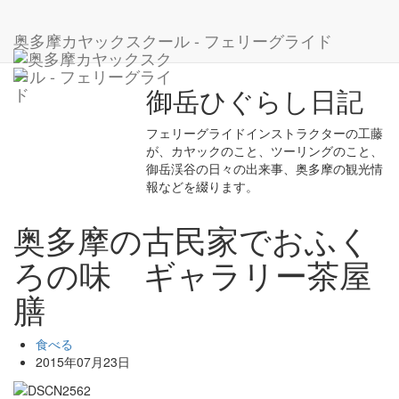
ホーム
ブログ
食べる
奥多摩の古民家でおふくろの味 ギャラリー茶屋膳
奥多摩カヤックスクール - フェリーグライド
御岳ひぐらし日記
フェリーグライドインストラクターの工藤
が、カヤックのこと、ツーリングのこと、
御岳渓谷の日々の出来事、奥多摩の観光情
報などを綴ります。
奥多摩の古民家でおふく
ろの味 ギャラリー茶屋
膳
食べる
2015年07月23日