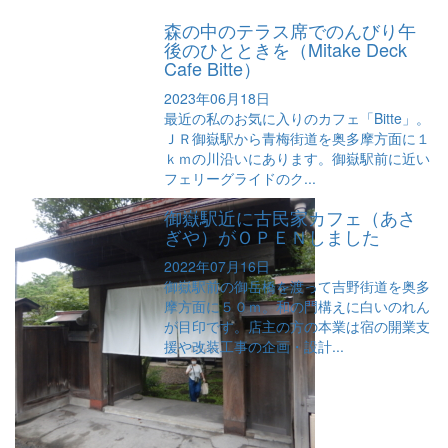
森の中のテラス席でのんびり午
後のひとときを（Mitake Deck
Cafe Bitte）
2023年06月18日
最近の私のお気に入りのカフェ「Bitte」。
ＪＲ御嶽駅から青梅街道を奥多摩方面に１
ｋｍの川沿いにあります。御嶽駅前に近い
フェリーグライドのク...
御嶽駅近に古民家カフェ（あさ
ぎや）がＯＰＥＮしました
2022年07月16日
御嶽駅前の御岳橋を渡って吉野街道を奥多
摩方面に５０ｍ。和の門構えに白いのれん
が目印です。店主の方の本業は宿の開業支
援や改装工事の企画・設計...