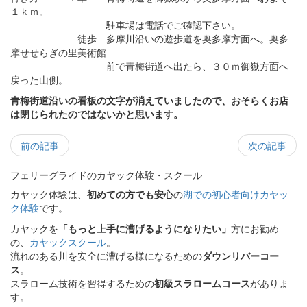
１ｋｍ。
駐車場は電話でご確認下さい。
徒歩 多摩川沿いの遊歩道を奥多摩方面へ。奥多
摩せせらぎの里美術館
前で青梅街道へ出たら、３０ｍ御嶽方面へ
戻った山側。
青梅街道沿いの看板の文字が消えていましたので、おそらくお店
は閉じられたのではないかと思います。
前の記事
次の記事
フェリーグライドのカヤック体験・スクール
カヤック体験は、
初めての方でも安心
の
湖での初心者向けカヤッ
ク体験
です。
カヤックを
「もっと上手に漕げるようになりたい」
方にお勧め
の、
カヤックスクール
。
流れのある川を安全に漕げる様になるための
ダウンリバーコー
ス
。
スラローム技術を習得するための
初級スラロームコース
がありま
す。