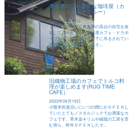
奥多摩の隠れ家的な珈琲屋（カ
フェ・ドラポーブルー）
2022年07月08日
２０２０年６月に奥多摩の高台の自宅を改
装してＯＰＥＮした珈琲屋カフェ・ドラポ
ーブルー。青い旗が窓の下に吊るされてい
る時はお店を開けているそ...
旧織物工場のカフェでトルコ料
理が楽しめます(RUG TIME
CAFE）
2022年06月19日
小曽木街道沿いにいつの間にかＯＰＥＮし
ていたとてもノスタルジックでお洒落なカ
フェです。草木染キリムや絨毯の工房を営
む傍ら、昨年ＯＰＥＮしたそ...