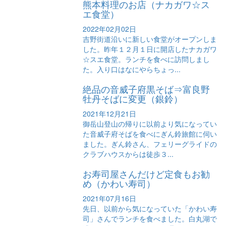
熊本料理のお店（ナカガワ☆ス
エ食堂）
2022年02月02日
吉野街道沿いに新しい食堂がオープンしま
した。昨年１２月１日に開店したナカガワ
☆スエ食堂。ランチを食べに訪問しまし
た。入り口はなにやらちょっ...
絶品の音威子府黒そば⇒富良野
牡丹そばに変更（銀鈴）
2021年12月21日
御岳山登山の帰りに以前より気になってい
た音威子府そばを食べにぎん鈴旅館に伺い
ました。ぎん鈴さん、フェリーグライドの
クラブハウスからは徒歩３...
お寿司屋さんだけど定食もお勧
め（かわい寿司）
2021年07月16日
先日、以前から気になっていた「かわい寿
司」さんでランチを食べました。白丸湖で