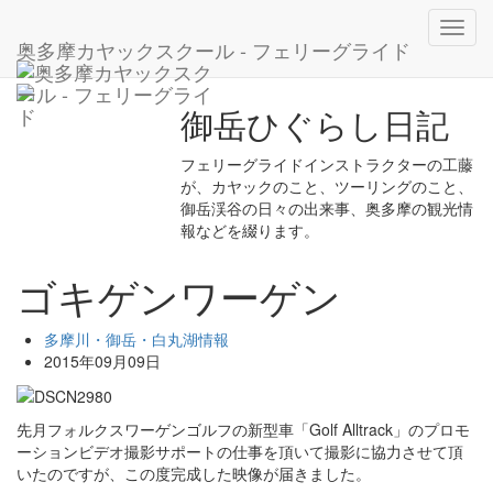
ホーム
ブログ
多摩川・御岳・白丸湖情報
Toggl
ゴキゲンワーゲン
奥多摩カヤックスクール - フェリーグライド
navig
御岳ひぐらし日記
フェリーグライドインストラクターの工藤
が、カヤックのこと、ツーリングのこと、
御岳渓谷の日々の出来事、奥多摩の観光情
報などを綴ります。
ゴキゲンワーゲン
多摩川・御岳・白丸湖情報
2015年09月09日
先月フォルクスワーゲンゴルフの新型車「Golf Alltrack」のプロモ
ーションビデオ撮影サポートの仕事を頂いて撮影に協力させて頂
いたのですが、この度完成した映像が届きました。