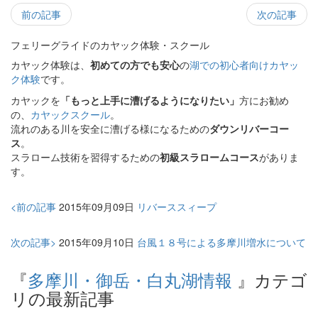
前の記事
次の記事
フェリーグライドのカヤック体験・スクール
カヤック体験は、
初めての方でも安心
の
湖での初心者向けカヤッ
ク体験
です。
カヤックを
「もっと上手に漕げるようになりたい」
方にお勧め
の、
カヤックスクール
。
流れのある川を安全に漕げる様になるための
ダウンリバーコー
ス
。
スラローム技術を習得するための
初級スラロームコース
がありま
す。
<前の記事
2015年09月09日
リバーススィープ
次の記事>
2015年09月10日
台風１８号による多摩川増水について
『
多摩川・御岳・白丸湖情報
』カテゴ
リの最新記事