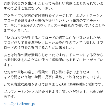
奥多摩の自然を生かしたとっても美しい映像にまとめられていま
すので是非ご覧になって下さい。
アクティブな家族の冒険旅行をイメージして、水辺とカヌーとオ
フロードを織りませた映像を撮りたいという先方の要望を伺っ
て、Mountscapeさんのウッドカヌーを白丸湖で漕いで頂くことを
まず考えました。
４駆のゴルフが生えるオフロードの選定はかなり迷いましたが、
ブログ作りで奥多摩中駆け回った経験が生きてとても美しいオフ
ロードの渓谷をご案内することが出来ました。
あとは制作の腕が素晴らしかったですね。ドローンによる空から
の撮影映像をふんだんに使って躍動感のあるＰＶに仕上がってい
ます。
なおかつ家族の楽しい冒険の一日が目に浮かぶようなストーリー
を２分間という短い時間に見事に凝縮して映像化されています。
とても貴重な経験をさせて頂きましたGT Channel様に感謝です。
ゴルフオートバックの紹介ＨＰよりご覧いただけます。右側の動
画です。
http://golf-alltrack.jp/