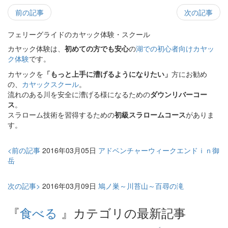
前の記事
次の記事
フェリーグライドのカヤック体験・スクール
カヤック体験は、
初めての方でも安心
の
湖での初心者向けカヤッ
ク体験
です。
カヤックを
「もっと上手に漕げるようになりたい」
方にお勧め
の、
カヤックスクール
。
流れのある川を安全に漕げる様になるための
ダウンリバーコー
ス
。
スラローム技術を習得するための
初級スラロームコース
がありま
す。
<前の記事
2016年03月05日
アドベンチャーウィークエンドｉｎ御
岳
次の記事>
2016年03月09日
鳩ノ巣～川苔山～百尋の滝
『
食べる
』カテゴリの最新記事