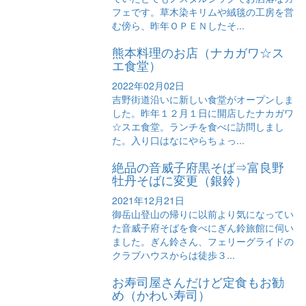
フェです。草木染キリムや絨毯の工房を営
む傍ら、昨年ＯＰＥＮしたそ...
熊本料理のお店（ナカガワ☆ス
エ食堂）
2022年02月02日
吉野街道沿いに新しい食堂がオープンしま
した。昨年１２月１日に開店したナカガワ
☆スエ食堂。ランチを食べに訪問しまし
た。入り口はなにやらちょっ...
絶品の音威子府黒そば⇒富良野
牡丹そばに変更（銀鈴）
2021年12月21日
御岳山登山の帰りに以前より気になってい
た音威子府そばを食べにぎん鈴旅館に伺い
ました。ぎん鈴さん、フェリーグライドの
クラブハウスからは徒歩３...
お寿司屋さんだけど定食もお勧
め（かわい寿司）