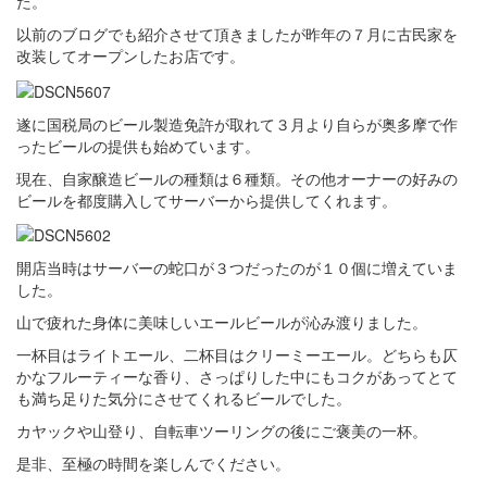
た。
以前のブログでも紹介させて頂きましたが昨年の７月に古民家を
改装してオープンしたお店です。
遂に国税局のビール製造免許が取れて３月より自らが奥多摩で作
ったビールの提供も始めています。
現在、自家醸造ビールの種類は６種類。その他オーナーの好みの
ビールを都度購入してサーバーから提供してくれます。
開店当時はサーバーの蛇口が３つだったのが１０個に増えていま
した。
山で疲れた身体に美味しいエールビールが沁み渡りました。
一杯目はライトエール、二杯目はクリーミーエール。どちらも仄
かなフルーティーな香り、さっぱりした中にもコクがあってとて
も満ち足りた気分にさせてくれるビールでした。
カヤックや山登り、自転車ツーリングの後にご褒美の一杯。
是非、至極の時間を楽しんでください。