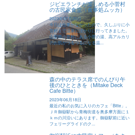
ジビエランチが楽しめる小菅村
の古民家食堂（食事処ムッカ）
2023年07月20日
今日は仕事がなかったので、久しぶりに小
菅村まで温泉に浸かりに行ってきました。
山梨県小菅村にある小菅の湯、高アルカリ
のお肌がつるつるになる温...
森の中のテラス席でのんびり午
後のひとときを（Mitake Deck
Cafe Bitte）
2023年06月18日
最近の私のお気に入りのカフェ「Bitte」。
ＪＲ御嶽駅から青梅街道を奥多摩方面に１
ｋｍの川沿いにあります。御嶽駅前に近い
フェリーグライドのク...