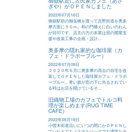
御嶽駅近に古民家カフェ（あさ
ぎや）がＯＰＥＮしました
2022年07月16日
御嶽駅前の御岳橋を渡って吉野街道を奥多
摩方面に５０ｍ。和の門構えに白いのれん
が目印です。店主の方の本業は宿の開業支
援や改装工事の企画・設計...
奥多摩の隠れ家的な珈琲屋（カ
フェ・ドラポーブルー）
2022年07月08日
２０２０年６月に奥多摩の高台の自宅を改
装してＯＰＥＮした珈琲屋カフェ・ドラポ
ーブルー。青い旗が窓の下に吊るされてい
る時はお店を開けているそ...
旧織物工場のカフェでトルコ料
理が楽しめます(RUG TIME
CAFE）
2022年06月19日
小曽木街道沿いにいつの間にかＯＰＥＮし
ていたとてもノスタルジックでお洒落なカ