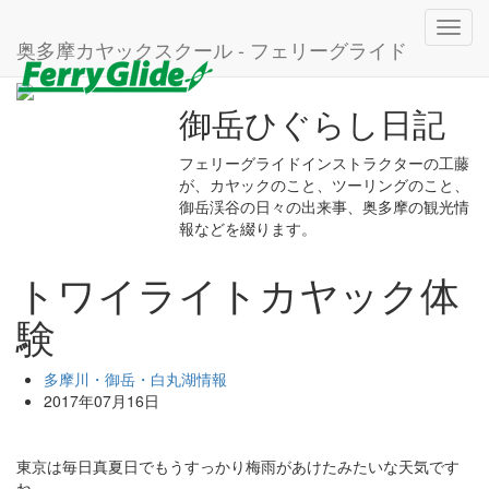
ホーム
ブログ
多摩川・御岳・白丸湖情報
Toggl
トワイライトカヤック体験
奥多摩カヤックスクール - フェリーグライド
navig
御岳ひぐらし日記
フェリーグライドインストラクターの工藤
が、カヤックのこと、ツーリングのこと、
御岳渓谷の日々の出来事、奥多摩の観光情
報などを綴ります。
トワイライトカヤック体
験
多摩川・御岳・白丸湖情報
2017年07月16日
東京は毎日真夏日でもうすっかり梅雨があけたみたいな天気です
ね。