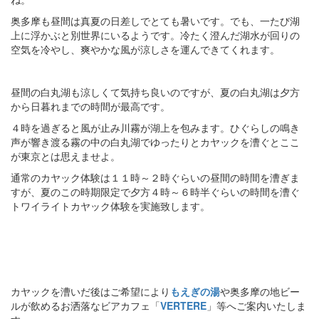
奥多摩も昼間は真夏の日差しでとても暑いです。でも、一たび湖
上に浮かぶと別世界にいるようです。冷たく澄んだ湖水が回りの
空気を冷やし、爽やかな風が涼しさを運んできてくれます。
昼間の白丸湖も涼しくて気持ち良いのですが、夏の白丸湖は夕方
から日暮れまでの時間が最高です。
４時を過ぎると風が止み川霧が湖上を包みます。ひぐらしの鳴き
声が響き渡る霧の中の白丸湖でゆったりとカヤックを漕ぐとここ
が東京とは思えませよ。
通常のカヤック体験は１１時～２時ぐらいの昼間の時間を漕ぎま
すが、夏のこの時期限定で夕方４時～６時半ぐらいの時間を漕ぐ
トワイライトカヤック体験を実施致します。
カヤックを漕いだ後はご希望により
もえぎの湯
や奥多摩の地ビー
ルが飲めるお洒落なビアカフェ「
VERTERE
」等へご案内いたしま