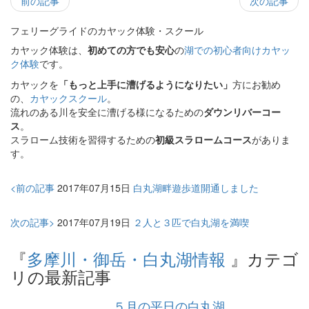
前の記事
次の記事
フェリーグライドのカヤック体験・スクール
カヤック体験は、
初めての方でも安心
の
湖での初心者向けカヤッ
ク体験
です。
カヤックを
「もっと上手に漕げるようになりたい」
方にお勧め
の、
カヤックスクール
。
流れのある川を安全に漕げる様になるための
ダウンリバーコー
ス
。
スラローム技術を習得するための
初級スラロームコース
がありま
す。
<前の記事
2017年07月15日
白丸湖畔遊歩道開通しました
次の記事>
2017年07月19日
２人と３匹で白丸湖を満喫
『
多摩川・御岳・白丸湖情報
』カテゴ
リの最新記事
５月の平日の白丸湖