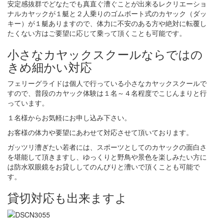
安定感抜群でどなたでも真直ぐ漕ぐことが出来るレクリエーショ
ナルカヤックが１艇と２人乗りのゴムボート式のカヤック（ダッ
キー）が１艇ありますので、体力に不安のある方や絶対に転覆し
たくない方はご要望に応じて乗って頂くことも可能です。
小さなカヤックスクールならではの
きめ細かい対応
フェリーグライドは個人で行っている小さなカヤックスクールで
すので、普段のカヤック体験は１名～４名程度でこじんまりと行
っています。
１名様からお気軽にお申し込み下さい。
お客様の体力や要望にあわせて対応させて頂いております。
ガッツリ漕ぎたい若者には、スポーツとしてのカヤックの面白さ
を堪能して頂きますし、ゆっくりと野鳥や景色を楽しみたい方に
は防水双眼鏡をお貸ししてのんびりと漕いで頂くことも可能で
す。
貸切対応も出来ますよ