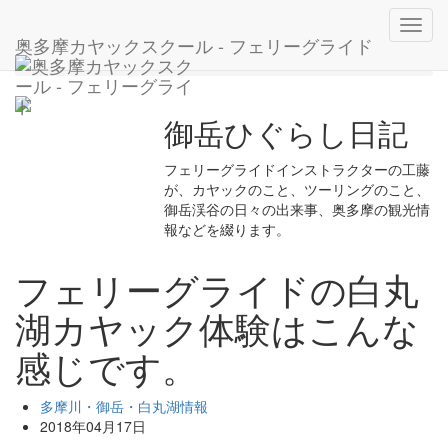
ホーム
ブログ
多摩川・御岳・白丸湖情報
Toggl
フェリーグライドの白丸湖カヤック体験はこんな感じで
奥多摩カヤックスクール - フェリーグライド
navig
す。
御岳ひぐらし日記
フェリーグライドインストラクターの工藤
が、カヤックのこと、ツーリングのこと、
御岳渓谷の日々の出来事、奥多摩の観光情
報などを綴ります。
フェリーグライドの白丸
湖カヤック体験はこんな
感じです。
多摩川・御岳・白丸湖情報
2018年04月17日