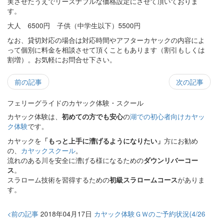
実させたうえでリーズナブルな価格設定にさせて頂いておりま
す。
大人 6500円 子供（中学生以下）5500円
なお、貸切対応の場合は対応時間やアフターカヤックの内容によ
って個別に料金を相談させて頂くこともあります（割引もしくは
割増）。お気軽にお問合せ下さい。
前の記事
次の記事
フェリーグライドのカヤック体験・スクール
カヤック体験は、
初めての方でも安心
の
湖での初心者向けカヤッ
ク体験
です。
カヤックを
「もっと上手に漕げるようになりたい」
方にお勧め
の、
カヤックスクール
。
流れのある川を安全に漕げる様になるための
ダウンリバーコー
ス
。
スラローム技術を習得するための
初級スラロームコース
がありま
す。
<前の記事
2018年04月17日
カヤック体験ＧＷのご予約状況(4/26