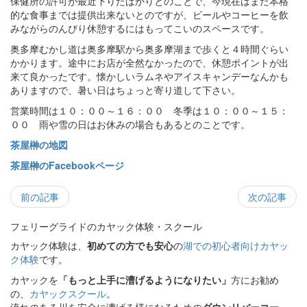
保健所の許可が最近下りたばかりとのことで、今現在はまだ本格
的な食事までは提供出来ないとのですが、ビールやコーヒーを飲
みながらのんびり休憩するにはもってこいのスペースです。
奥多摩むかし道は奥多摩駅から奥多摩湖まで歩くと４時間ぐらい
かかります。途中にお店が全然なかったので、休憩ポイントが出
来て良かったです。懐かしいラムネやアイスキャンデーなんかも
ありますので、暑い日はちょっと寄り道して下さい。
営業時間は１０：００～１６：００ 冬季は１０：００～１５：
００ 雨や雪の日はお休みの場合もあるとのことです。
茶屋榊の地図
茶屋榊のFacebookページ
前の記事
次の記事
フェリーグライドのカヤック体験・スクール
カヤック体験は、
初めての方でも安心
の
湖での初心者向けカヤッ
ク体験
です。
カヤックを
「もっと上手に漕げるようになりたい」
方にお勧め
の、
カヤックスクール
。