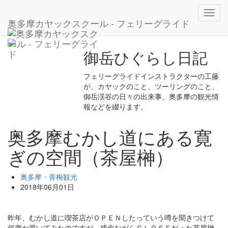
ホーム
ブログ
奥多摩・青梅観光
Toggl
奥多摩むかし道にある寛ぎの空間（茶屋榊）
奥多摩カヤックスクール - フェリーグライド
navig
御岳ひぐらし日記
フェリーグライドインストラクターの工藤
が、カヤックのこと、ツーリングのこと、
御岳渓谷の日々の出来事、奥多摩の観光情
報などを綴ります。
奥多摩むかし道にある寛
ぎの空間（茶屋榊）
奥多摩・青梅観光
2018年06月01日
昨年、むかし道に喫茶店がＯＰＥＮしたっていう噂を聞きつけて
何度か覗いてみたのですが、残念ながらＣＬＯＳＥだった茶屋榊