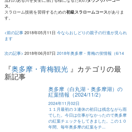
流れのある川を安全に漕げる様になるための
ダウンリバーコー
ス
。
スラローム技術を習得するための
初級スラロームコース
がありま
す。
<前の記事
2018年05月11日
今ならおしどりの親子の行進が見られ
ます
次の記事>
2018年06月07日
2018年奥多摩・青梅の蛍情報（6/14
『
奥多摩・青梅観光
』カテゴリの最
新記事
奥多摩（白丸湖・奥多摩湖）の
紅葉情報（2024/11/2）
2024年11月02日
１１月最初の３連休の初日は残念ながら雨
でした。今日は仕事がなかったので奥多摩
の紅葉チェックをしてきました。この１０
年間、毎年奥多摩の紅葉をチ...