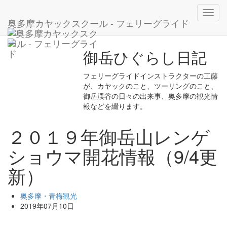
ホーム
ブログ
奥多摩・青梅観光
Toggl
２０１９年御岳山レンゲショウマ開花情報（9/4更新）
奥多摩カヤックスクール - フェリーグライド
navig
御岳ひぐらし日記
フェリーグライドインストラクターの工藤
が、カヤックのこと、ツーリングのこと、
御岳渓谷の日々の出来事、奥多摩の観光情
報などを綴ります。
２０１９年御岳山レンゲ
ショウマ開花情報（9/4更
新）
奥多摩・青梅観光
2019年07月10日