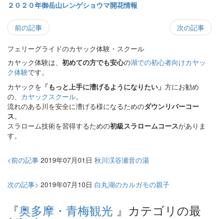
２０２０年御岳山レンゲショウマ開花情報
前の記事
次の記事
フェリーグライドのカヤック体験・スクール
カヤック体験は、
初めての方でも安心
の
湖での初心者向けカヤッ
ク体験
です。
カヤックを
「もっと上手に漕げるようになりたい」
方にお勧め
の、
カヤックスクール
。
流れのある川を安全に漕げる様になるための
ダウンリバーコー
ス
。
スラローム技術を習得するための
初級スラロームコース
がありま
す。
<前の記事
2019年07月01日
秋川渓谷瀬音の湯
次の記事>
2019年07月10日
白丸湖のカルガモの親子
『
奥多摩・青梅観光
』カテゴリの最