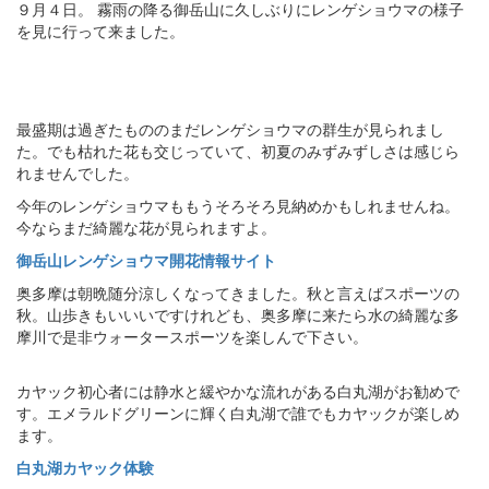
９月４日。 霧雨の降る御岳山に久しぶりにレンゲショウマの様子
を見に行って来ました。
最盛期は過ぎたもののまだレンゲショウマの群生が見られまし
た。でも枯れた花も交じっていて、初夏のみずみずしさは感じら
れませんでした。
今年のレンゲショウマももうそろそろ見納めかもしれませんね。
今ならまだ綺麗な花が見られますよ。
御岳山レンゲショウマ開花情報サイト
奥多摩は朝晩随分涼しくなってきました。秋と言えばスポーツの
秋。山歩きもいいいですけれども、奥多摩に来たら水の綺麗な多
摩川で是非ウォータースポーツを楽しんで下さい。
カヤック初心者には静水と緩やかな流れがある白丸湖がお勧めで
す。エメラルドグリーンに輝く白丸湖で誰でもカヤックが楽しめ
ます。
白丸湖カヤック体験