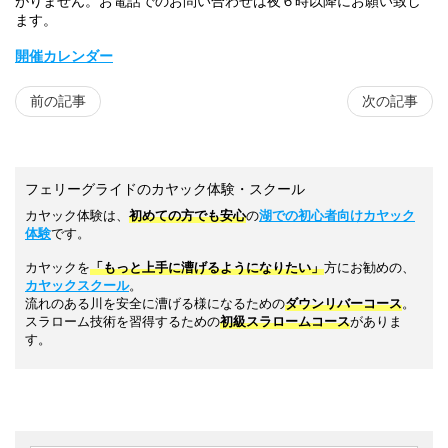
がりません。お電話でのお問い合わせは夜６時以降にお願い致し
ます。
開催カレンダー
前の記事
次の記事
フェリーグライドのカヤック体験・スクール
カヤック体験は、
初めての方でも安心
の
湖での初心者向けカヤック
体験
です。
カヤックを
「もっと上手に漕げるようになりたい」
方にお勧めの、
カヤックスクール
。
流れのある川を安全に漕げる様になるための
ダウンリバーコース
。
スラローム技術を習得するための
初級スラロームコース
がありま
す。