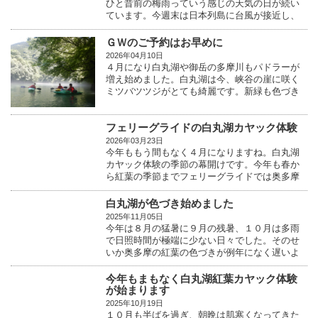
ひと昔前の梅雨っていう感じの天気の日が続い
ています。今週末は日本列島に台風が接近し、
関東にもまとま...
ＧＷのご予約はお早めに
2026年04月10日
４月になり白丸湖や御岳の多摩川もパドラーが
増え始めました。白丸湖は今、峡谷の崖に咲く
ミツバツツジがとても綺麗です。新緑も色づき
始め自然の息...
フェリーグライドの白丸湖カヤック体験
2026年03月23日
今年ももう間もなく４月になりますね。白丸湖
カヤック体験の季節の幕開けです。今年も春か
ら紅葉の季節までフェリーグライドでは奥多摩
の白丸湖でカ...
白丸湖が色づき始めました
2025年11月05日
今年は８月の猛暑に９月の残暑、１０月は多雨
で日照時間が極端に少ない日々でした。そのせ
いか奥多摩の紅葉の色づきが例年になく遅いよ
うです。今朝...
今年もまもなく白丸湖紅葉カヤック体験
が始まります
2025年10月19日
１０月も半ばを過ぎ、朝晩は肌寒くなってきた