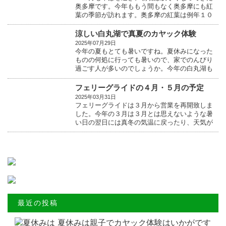
奥多摩です。今年ももう間もなく奥多摩にも紅
葉の季節が訪れます。奥多摩の紅葉は例年１０
月の最終週ぐ...
涼しい白丸湖で真夏のカヤック体験
2025年07月29日
今年の夏もとても暑いですね。夏休みになった
ものの何処に行っても暑いので、家でのんびり
過ごす人が多いのでしょうか。今年の白丸湖も
真夏にも関わら...
フェリーグライドの４月・５月の予定
2025年03月31日
フェリーグライドは３月から営業を再開致しま
した。今年の３月は３月とは思えないような暑
い日の翌日には真冬の気温に戻ったり、天気が
安定しませんで...
最近の投稿
夏休みは親子でカヤック体験はいかがです