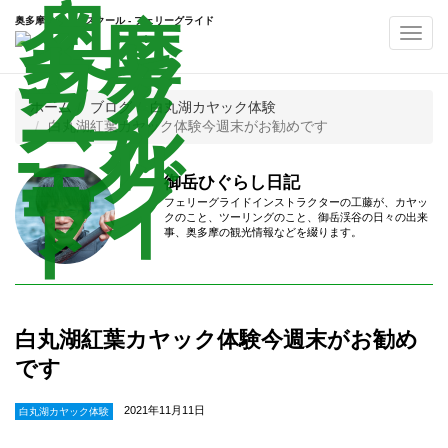
奥多摩カヤックスクール - フェリーグライド
Toggl
navig
ホーム
ブログ
白丸湖カヤック体験
白丸湖紅葉カヤック体験今週末がお勧めです
御岳ひぐらし日記
フェリーグライドインストラクターの工藤が、カヤッ
クのこと、ツーリングのこと、御岳渓谷の日々の出来
事、奥多摩の観光情報などを綴ります。
白丸湖紅葉カヤック体験今週末がお勧め
です
2021年11月11日
白丸湖カヤック体験