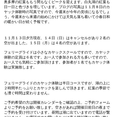
奥多摩の紅葉ももう間もなくピークを迎えます。白丸湖の紅葉も
日一日と色づきを増しています。ブログの写真は１１月８日のカ
ヤック体験時の写真ですので、今週末が今年の見頃になるでしょ
う。今週末から来週の始めにかけては天気も落ち着いて小春日和
の暖かい日が続く予報です。
１１月１３日夕方現在、１４日（日）はキャンセルがあり２名の
空が出ました。１５日（月）は４名の空があります。
フェリーグライドは小さなカヤックスクールですので、カヤック
体験の定員は６名です。お一人で参加される方も多いですので、
お一人でも気軽にご参加頂けます。参加者が１名でもカヤック体
験は実施致します。
フェリーグライドのカヤック体験は半日コースですが、湖の上に
２時間半たっぷりとカヤックを楽しんで頂きます。紅葉の季節で
も漕ぐ時間は変わりません。
ご予約希望の方は開催カレンダーをご確認の上、ご予約フォーム
よりご予約をお願い致します。空きがあれば開催日前日の夜まで
ご予約を受け付けています。昼間は湖に出ていますので電話が繋