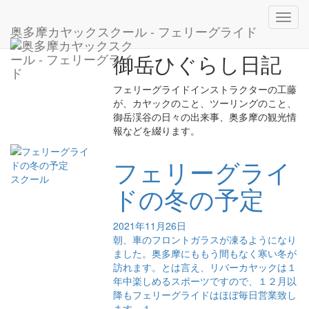
ホーム
ブログ
スクール
Toggl
奥多摩カヤックスクール - フェリーグライド
navig
御岳ひぐらし日記
フェリーグライドインストラクターの工藤
が、カヤックのこと、ツーリングのこと、
御岳渓谷の日々の出来事、奥多摩の観光情
報などを綴ります。
フェリーグライ
スクール
ドの冬の予定
2021年11月26日
朝、車のフロントガラスが凍るようになり
ました。奥多摩にももう間もなく寒い冬が
訪れます。とは言え、リバーカヤックは１
年中楽しめるスポーツですので、１２月以
降もフェリーグライドはほぼ毎日営業致し
ます。１...