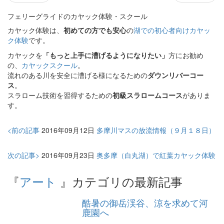
フェリーグライドのカヤック体験・スクール
カヤック体験は、
初めての方でも安心
の
湖での初心者向けカヤッ
ク体験
です。
カヤックを
「もっと上手に漕げるようになりたい」
方にお勧め
の、
カヤックスクール
。
流れのある川を安全に漕げる様になるための
ダウンリバーコー
ス
。
スラローム技術を習得するための
初級スラロームコース
がありま
す。
<前の記事
2016年09月12日
多摩川マスの放流情報（９月１８日）
次の記事>
2016年09月23日
奥多摩（白丸湖）で紅葉カヤック体験
『
アート
』カテゴリの最新記事
酷暑の御岳渓谷、涼を求めて河
鹿園へ