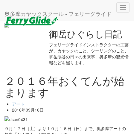
ホーム
ブログ
アート
Toggl
２０１６年おくてんが始まります
奥多摩カヤックスクール - フェリーグライド
navig
御岳ひぐらし日記
フェリーグライドインストラクターの工藤
が、カヤックのこと、ツーリングのこと、
御岳渓谷の日々の出来事、奥多摩の観光情
報などを綴ります。
２０１６年おくてんが始
まります
アート
2016年09月16日
９月１７日（土）より１０月１６日（日）まで、奥多摩アートの