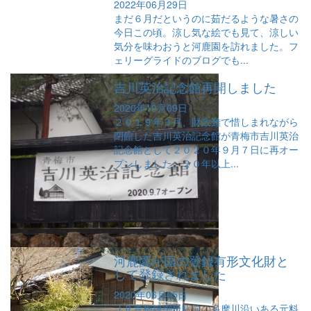
2022年06月29日
まだ６月だというのに茹だるような暑さの
今日この頃。涼し気な絵でも見て、涼しい
気分を味わおうと河鹿園を訪れました。フ
ェリーグライドのブログでも...
吉川英治記念館再開しました
2020年10月09日
２０１９年３月、財政難で惜しまれながら
閉館した吉川英治記念館が青梅市吉川英治
記念館として２０２０年９月７日に再オー
プンしました。２０年以上...
河鹿園が国の登録有形文化財と
して登録されました
2020年06月05日
ＪＲ青梅線御嶽駅前の多摩川沿いある元料