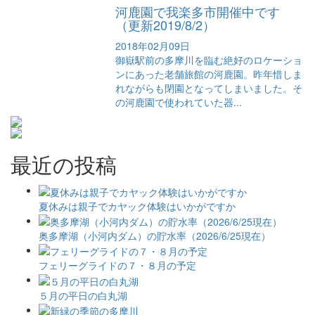
河鹿園で我楽多市開催中です
（更新2019/8/2）
2018年02月09日
御嶽駅前の多摩川を臨む絶好のロケーショ
ンにあった老舗旅館の河鹿園。昨年惜しま
れながらも閉園となってしまいました。そ
の河鹿園で使われていた器...
最近の投稿
夏休みは親子でカヤック体験はいかがですか
奥多摩湖（小河内ダム）の貯水率（2026/6/25現在）
フェリーグライドの７・８月の予定
５月の平日の白丸湖