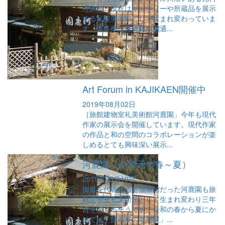
理旅館。現在はギャラリーや所蔵品を展示
する私設美術館として生まれ変わっていま
す。奥多摩に青梅線が開通...
Art Forum in KAJIKAEN開催中
2019年08月02日
［旅館建物室礼美術館河鹿園」今年も現代
作家の展示会を開催しています。現代作家
の作品と和の空間のコラボレーションが楽
しめるとても興味深い展示...
河鹿園（令和元年春～夏）
2019年05月10日
御嶽を代表する老舗旅館だった河鹿園も旅
館建物室礼美術館として生まれ変わり三年
目を迎えるそうです。令和の春から夏にか
けては「館蔵夏の名品展」...