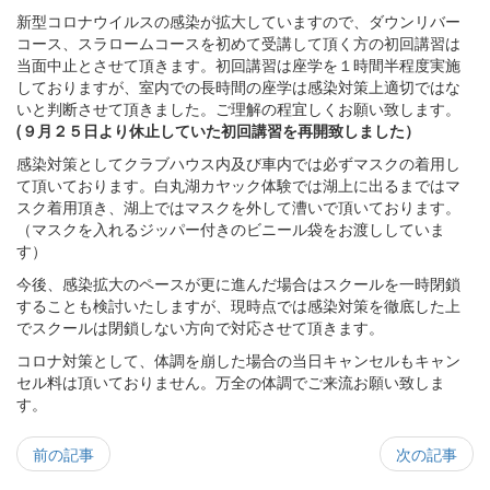
新型コロナウイルスの感染が拡大していますので、ダウンリバー
コース、スラロームコースを初めて受講して頂く方の初回講習は
当面中止とさせて頂きます。初回講習は座学を１時間半程度実施
しておりますが、室内での長時間の座学は感染対策上適切ではな
いと判断させて頂きました。ご理解の程宜しくお願い致します。
(９月２５日より休止していた初回講習を再開致しました）
感染対策としてクラブハウス内及び車内では必ずマスクの着用し
て頂いております。白丸湖カヤック体験では湖上に出るまではマ
スク着用頂き、湖上ではマスクを外して漕いで頂いております。
（マスクを入れるジッパー付きのビニール袋をお渡ししていま
す）
今後、感染拡大のペースが更に進んだ場合はスクールを一時閉鎖
することも検討いたしますが、現時点では感染対策を徹底した上
でスクールは閉鎖しない方向で対応させて頂きます。
コロナ対策として、体調を崩した場合の当日キャンセルもキャン
セル料は頂いておりません。万全の体調でご来流お願い致しま
す。
前の記事
次の記事