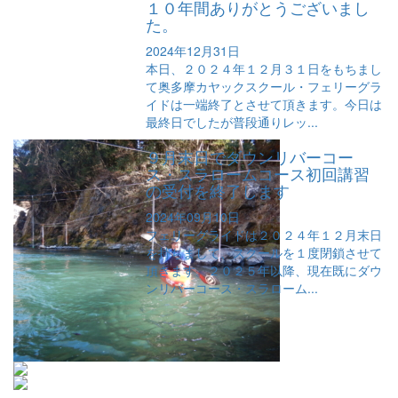
１０年間ありがとうございまし
た。
2024年12月31日
本日、２０２４年１２月３１日をもちまし
て奥多摩カヤックスクール・フェリーグラ
イドは一端終了とさせて頂きます。今日は
最終日でしたが普段通りレッ...
９月末日でダウンリバーコー
ス・スラロームコース初回講習
の受付を終了します
2024年09月10日
フェリーグライドは２０２４年１２月末日
を持ちまして、スクールを１度閉鎖させて
頂きます。２０２５年以降、現在既にダウ
ンリバーコース・スラローム...