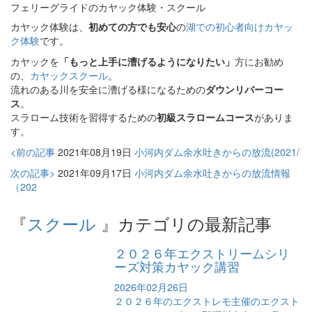
フェリーグライドのカヤック体験・スクール
カヤック体験は、
初めての方でも安心
の
湖での初心者向けカヤッ
ク体験
です。
カヤックを
「もっと上手に漕げるようになりたい」
方にお勧め
の、
カヤックスクール
。
流れのある川を安全に漕げる様になるための
ダウンリバーコー
ス
。
スラローム技術を習得するための
初級スラロームコース
がありま
す。
<前の記事
2021年08月19日
小河内ダム余水吐きからの放流(2021/
次の記事>
2021年09月17日
小河内ダム余水吐きからの放流情報
（202
『
スクール
』カテゴリの最新記事
２０２６年エクストリームシリ
ーズ対策カヤック講習
2026年02月26日
２０２６年のエクストレモ主催のエクスト