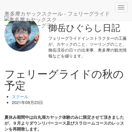
ホーム
ブログ
スクール
フェリーグライドの秋の予定
Toggl
奥多摩カヤックスクール - フェリーグライド
navig
御岳ひぐらし日記
フェリーグライドインストラクターの工藤
が、カヤックのこと、ツーリングのこと、
御岳渓谷の日々の出来事、奥多摩の観光情
報などを綴ります。
フェリーグライドの秋の
予定
スクール
2021年08月23日
夏休み期間中は白丸湖カヤック体験のみに限定させて頂きました
が、９月よりダウンリバーコース及びスラロームコースのレッス
ンを再開致します。