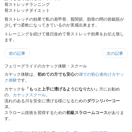
骨ストレッチランニング
骨ストレッチダイエット
骨ストレッチの効果で私の肩甲骨、股関節、肋骨の間の前鋸筋が
少しずつ柔軟になってきているのか実感出来ます。
トレーニングを続けて後日改めて骨ストレッチ効果をお伝え致し
ます。
前の記事
次の記事
フェリーグライドのカヤック体験・スクール
カヤック体験は、
初めての方でも安心
の
湖での初心者向けカヤッ
ク体験
です。
カヤックを
「もっと上手に漕げるようになりたい」
方にお勧め
の、
カヤックスクール
。
流れのある川を安全に漕げる様になるための
ダウンリバーコー
ス
。
スラローム技術を習得するための
初級スラロームコース
がありま
す。