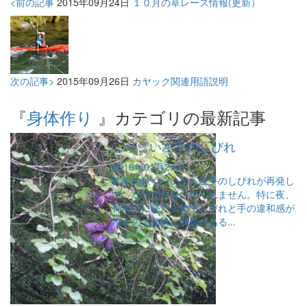
<前の記事
2015年09月24日
１０月の草レース情報(更新）
次の記事>
2015年09月26日
カヤック関連用語説明
『
身体作り
』カテゴリの最新記事
しつこい左手のしびれ
2016年01月27日
昨年の秋ぐらいから左手のしびれが再発し
て、なかなか引いてくれません。特に夜、
仰向けに寝た上体でしびれと手の違和感が
増すので頸椎に問題がある...