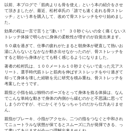
以前、本ブログで「筋肉よりも骨を使え」という本の紹介をさせ
て頂きましたが、最近、松村卓氏の「誰でも速く走れる骨ストレ
ッチ」という本を購入して、改めて骨ストレッチをやり始めまし
た。
効果の程は一言で言うと“凄い！” ３０秒ぐらいの全く痛くないス
トレッチ体操で明らかに身体の柔軟性が増すのが自覚出来ます。
５０歳を過ぎて、仕事の疲れがたまると朝身体が硬直して熱いお
湯に入らないとなかなか動き出せなかったのが、骨ストレッチを
すると朝から身体がとても軽く感じるようになりました。
著者の松村氏は、１００メートル１０秒２ぐらいで走った元アス
リート。選手時代筋トレと筋肉を伸ばすストレッチをやり過ぎて
却って身体を壊した経験を元に研究を積み重ね、骨ストレッチを
考案したそうです。
親指と小指を結ぶ独特のポーズをとって身体を捻る体操は、なん
でこんな単純な動きで身体の内側から緩むのかと不思議に思って
しまうのですが、そにかくそうなっちゃうのだから仕方ありませ
ん。
親指がブレーキ、小指がアクセル。二つの指をつなぐと中和され
てニュートラルな状態が保てるとスムーズに力が発揮できる、っ
て書いてありますが今一つ理解出来ませんね。