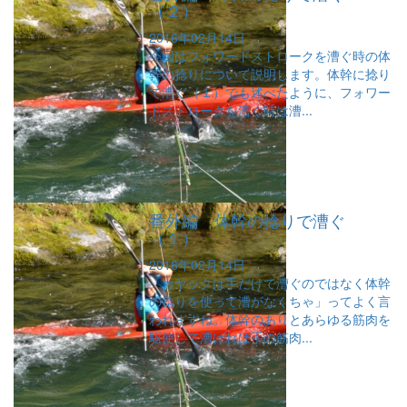
（２）
2016年02月14日
今回はフォワードストロークを漕ぐ時の体
幹の捻りについて説明します。体幹に捻り
で漕ぐ（１）でも述べたように、フォワー
ドストロークを漕ぐ時は漕...
番外編 体幹の捻りで漕ぐ
（１）
2016年02月14日
「カヤックは手だけで漕ぐのではなく体幹
の捻りを使って漕がなくちゃ」ってよく言
われますね。体幹のありとあらゆる筋肉を
駆使して漕げれば手の筋肉...