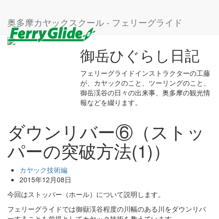
ホーム
ブログ
カヤック技術編
ダウンリバー⑥（ストッパーの突破方法(1)）
奥多摩カヤックスクール - フェリーグライド
御岳ひぐらし日記
フェリーグライドインストラクターの工藤
が、カヤックのこと、ツーリングのこと、
御岳渓谷の日々の出来事、奥多摩の観光情
報などを綴ります。
ダウンリバー⑥（ストッ
パーの突破方法(1)）
カヤック技術編
2015年12月08日
今回はストッパー（ホール）について説明します。
フェリーグライドでは御嶽渓谷程度の川幅のある川をダウンリバ
ーすることを前提としてカヤック技術を教えています。