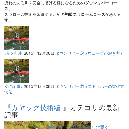
流れのある川を安全に漕げる様になるための
ダウンリバーコー
ス
。
スラローム技術を習得するための
初級スラロームコース
がありま
す。
<前の記事
2015年12月08日
ダウンリバー⑤（ウェーブの漕ぎ方）
次の記事>
2015年12月08日
ダウンリバー⑦（ストッパーの突破方
法(2
『
カヤック技術編
』カテゴリの最新
記事
番外編 体幹の捻りで漕ぐ