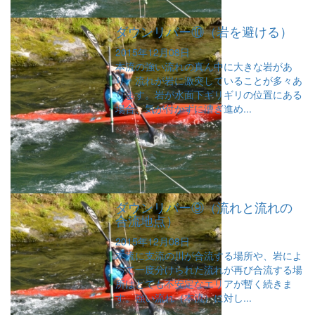
ダウンリバー⑩（岩を避ける）
2015年12月08日
本流の強い流れの真ん中に大きな岩があ
り、流れが岩に激突していることが多々あ
ります。岩が水面下ギリギリの位置にある
場合、気が付かずに漕ぎ進め...
ダウンリバー⑨（流れと流れの
合流地点）
2015年12月08日
本流に支流の川が合流する場所や、岩によ
って一度分けられた流れが再び合流する場
所はとても不安定なエリアが暫く続きま
す。強い流れ（本流）に対し...