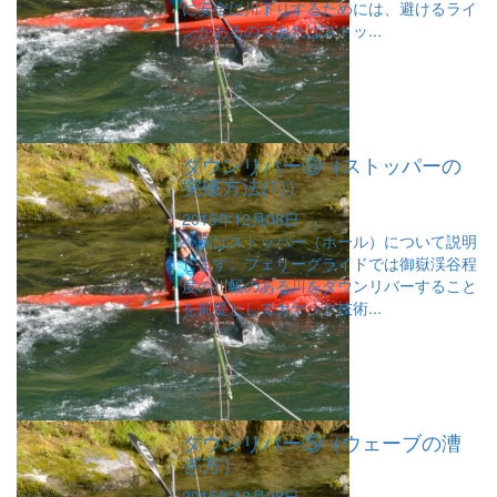
に安全に川下りするためには、避けるライ
ンがあるのであればストッ...
ダウンリバー⑥（ストッパーの
突破方法(1)）
2015年12月08日
今回はストッパー（ホール）について説明
します。フェリーグライドでは御嶽渓谷程
度の川幅のある川をダウンリバーすること
を前提としてカヤック技術...
ダウンリバー⑤（ウェーブの漕
ぎ方）
2015年12月08日