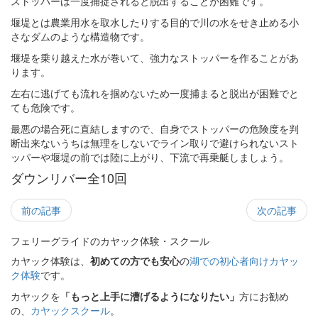
ストッパーは一度捕捉されると脱出することが困難です。
堰堤とは農業用水を取水したりする目的で川の水をせき止める小
さなダムのような構造物です。
堰堤を乗り越えた水が巻いて、強力なストッパーを作ることがあ
ります。
左右に逃げても流れを掴めないため一度捕まると脱出が困難でと
ても危険です。
最悪の場合死に直結しますので、自身でストッパーの危険度を判
断出来ないうちは無理をしないでライン取りで避けられないスト
ッパーや堰堤の前では陸に上がり、下流で再乗艇しましょう。
ダウンリバー全10回
前の記事
次の記事
フェリーグライドのカヤック体験・スクール
カヤック体験は、
初めての方でも安心
の
湖での初心者向けカヤッ
ク体験
です。
カヤックを
「もっと上手に漕げるようになりたい」
方にお勧め
の、
カヤックスクール
。