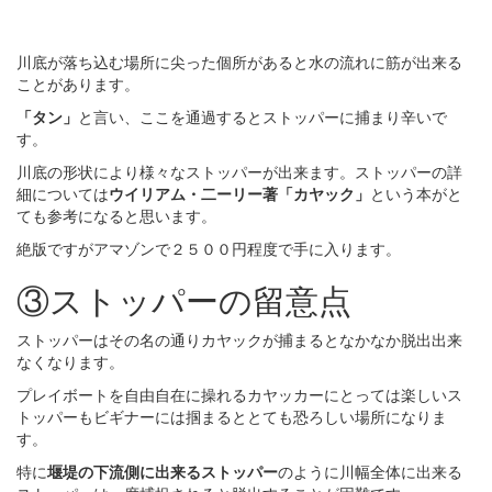
川底が落ち込む場所に尖った個所があると水の流れに筋が出来る
ことがあります。
「タン」
と言い、ここを通過するとストッパーに捕まり辛いで
す。
川底の形状により様々なストッパーが出来ます。ストッパーの詳
細については
ウイリアム・二ーリー著「カヤック」
という本がと
ても参考になると思います。
絶版ですがアマゾンで２５００円程度で手に入ります。
③ストッパーの留意点
ストッパーはその名の通りカヤックが捕まるとなかなか脱出出来
なくなります。
プレイボートを自由自在に操れるカヤッカーにとっては楽しいス
トッパーもビギナーには掴まるととても恐ろしい場所になりま
す。
特に
堰堤の下流側に出来るストッパー
のように川幅全体に出来る