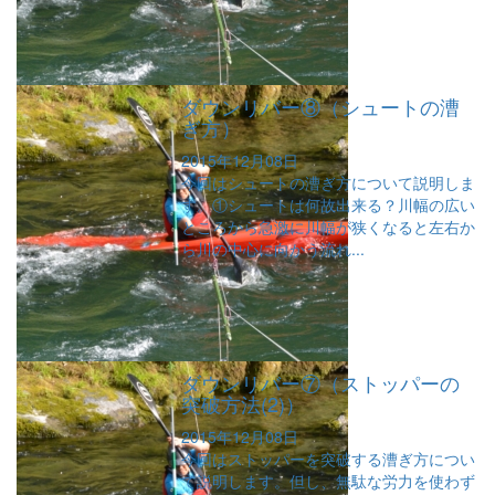
ダウンリバー⑧（シュートの漕
ぎ方）
2015年12月08日
今回はシュートの漕ぎ方について説明しま
す。①シュートは何故出来る？川幅の広い
ところから急激に川幅が狭くなると左右か
ら川の中心に向かう流れ...
ダウンリバー⑦（ストッパーの
突破方法(2)）
2015年12月08日
今回はストッパーを突破する漕ぎ方につい
て説明します。但し、無駄な労力を使わず