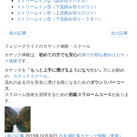
ストリームイン②（踏み切りパドル）
ストリームイン③（下流踏み切りのコツ）
ストリームイン④（上流踏み切りのコツ）
ストリームイン⑤（下流踏み切り～ラダー）
前の記事
次の記事
フェリーグライドのカヤック体験・スクール
カヤック体験は、
初めての方でも安心
の
湖での初心者向けカヤッ
ク体験
です。
カヤックを
「もっと上手に漕げるようになりたい」
方にお勧め
の、
カヤックスクール
。
流れのある川を安全に漕げる様になるための
ダウンリバーコー
ス
。
スラローム技術を習得するための
初級スラロームコース
がありま
す。
<前の記事
2015年10月30日
白丸湖紅葉カヤック情報（更新）