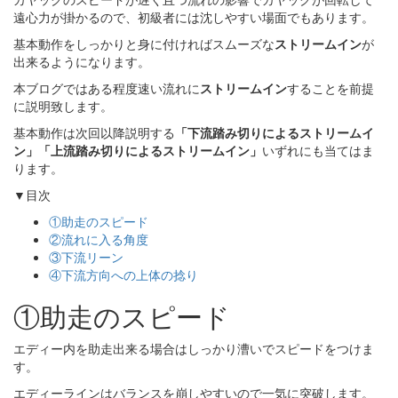
遠心力が掛かるので、初級者には沈しやすい場面でもあります。
基本動作をしっかりと身に付ければスムーズな
ストリームイン
が
出来るようになります。
本ブログではある程度速い流れに
ストリームイン
することを前提
に説明致します。
基本動作は次回以降説明する
「下流踏み切りによるストリームイ
ン」
「上流踏み切りによるストリームイン」
いずれにも当てはま
ります。
▼目次
①助走のスピード
②流れに入る角度
③下流リーン
④下流方向への上体の捻り
①助走のスピード
エディー内を助走出来る場合はしっかり漕いでスピードをつけま
す。
エディーラインはバランスを崩しやすいので一気に突破します。