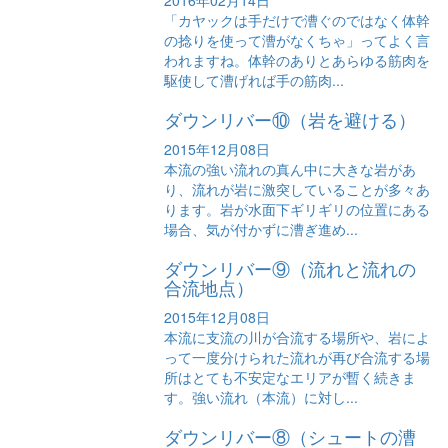
2016年02月14日
「カヤックは手だけで漕ぐのではなく体幹
の捻りを使って漕がなくちゃ」ってよく言
われますね。体幹のありとあらゆる筋肉を
駆使して漕げれば手の筋肉...
ダウンリバー⑩（岩を避ける）
2015年12月08日
本流の強い流れの真ん中に大きな岩があ
り、流れが岩に激突していることが多々あ
ります。岩が水面下ギリギリの位置にある
場合、気が付かずに漕ぎ進め...
ダウンリバー⑨（流れと流れの
合流地点）
2015年12月08日
本流に支流の川が合流する場所や、岩によ
って一度分けられた流れが再び合流する場
所はとても不安定なエリアが暫く続きま
す。強い流れ（本流）に対し...
ダウンリバー⑧（シュートの漕