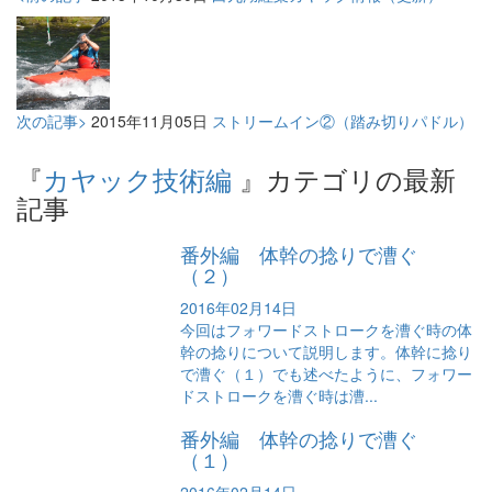
次の記事>
2015年11月05日
ストリームイン②（踏み切りパドル）
『
カヤック技術編
』カテゴリの最新
記事
番外編 体幹の捻りで漕ぐ
（２）
2016年02月14日
今回はフォワードストロークを漕ぐ時の体
幹の捻りについて説明します。体幹に捻り
で漕ぐ（１）でも述べたように、フォワー
ドストロークを漕ぐ時は漕...
番外編 体幹の捻りで漕ぐ
（１）