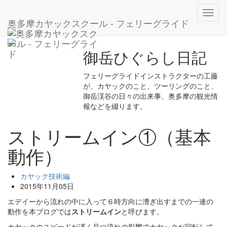
ホーム
ブログ
カヤック技術編
Toggl
ストリームイン①（基本動作）
奥多摩カヤックスクール - フェリーグライド
navig
御岳ひぐらし日記
フェリーグライドインストラクターの工藤
が、カヤックのこと、ツーリングのこと、
御岳渓谷の日々の出来事、奥多摩の観光情
報などを綴ります。
ストリームイン①（基本
動作）
カヤック技術編
2015年11月05日
エデイーから流れの中に入って６時方向に漕ぎ出すまでの一連の
動作を本ブログでは
ストリームイン
と呼びます。
カヤックのスピードが遅く且つ流れの影響でカヤックが回転して