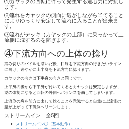
⑴カヤックの回転に伴って発生する遠心力に対抗し
ます。
⑵流れをカヤックの側面に逃がしながら当てること
によりゆっくり安定して流れに入ることが出来ま
す。
⑶流れがデッキ（カヤックの上部）に乗っかって上
流側に沈するのを防ぎます。
④下流方向への上体の捻り
踏み切りのパドルを漕いだ後、目線を下流方向の行きたいライン
に向け、速やかに上半身を下流方向に捻ります。
カヤックの向きは下半身の向きと同じです。
上半身の後から下半身が付いてくるとカヤックは安定しますが、
逆の体制になると回転の外側へバランスを崩してしまいます。
上流側の肩を前方に出して捻ることを意識すると自然に上流側の
腰が上がって下流側へリーンします。
ストリームイン 全5回
ストリームイン①（基本動作）