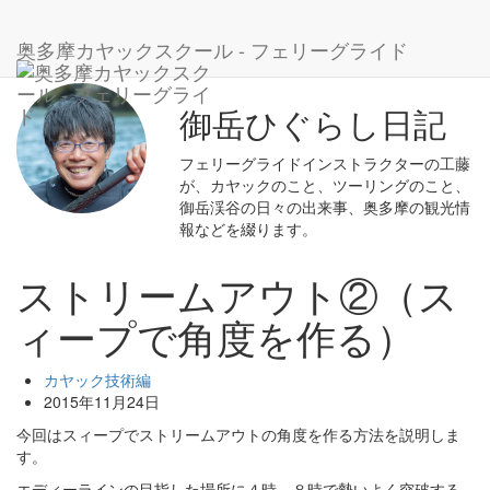
ホーム
ブログ
カヤック技術編
ストリームアウト②（スィープで角度を作る）
奥多摩カヤックスクール - フェリーグライド
御岳ひぐらし日記
フェリーグライドインストラクターの工藤
が、カヤックのこと、ツーリングのこと、
御岳渓谷の日々の出来事、奥多摩の観光情
報などを綴ります。
ストリームアウト②（ス
ィープで角度を作る）
カヤック技術編
2015年11月24日
今回はスィープでストリームアウトの角度を作る方法を説明しま
す。
エディーラインの目指した場所に４時、８時で勢いよく突破する