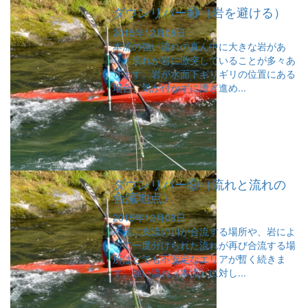
ダウンリバー⑩（岩を避ける）
2015年12月08日
本流の強い流れの真ん中に大きな岩があ
り、流れが岩に激突していることが多々あ
ります。岩が水面下ギリギリの位置にある
場合、気が付かずに漕ぎ進め...
ダウンリバー⑨（流れと流れの
合流地点）
2015年12月08日
本流に支流の川が合流する場所や、岩によ
って一度分けられた流れが再び合流する場
所はとても不安定なエリアが暫く続きま
す。強い流れ（本流）に対し...