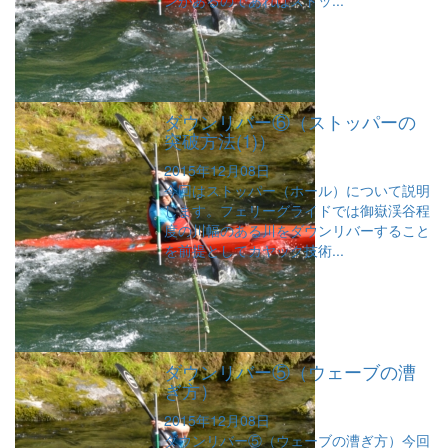
ンがあるのであればストッ...
ダウンリバー⑥（ストッパーの
突破方法(1)）
2015年12月08日
今回はストッパー（ホール）について説明
します。フェリーグライドでは御嶽渓谷程
度の川幅のある川をダウンリバーすること
を前提としてカヤック技術...
ダウンリバー⑤（ウェーブの漕
ぎ方）
2015年12月08日
ダウンリバー⑤（ウェーブの漕ぎ方）今回