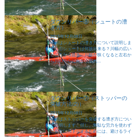
ダウンリバー⑧（シュートの漕
ぎ方）
2015年12月08日
今回はシュートの漕ぎ方について説明しま
す。①シュートは何故出来る？川幅の広い
ところから急激に川幅が狭くなると左右か
ら川の中心に向かう流れ...
ダウンリバー⑦（ストッパーの
突破方法(2)）
2015年12月08日
今回はストッパーを突破する漕ぎ方につい
て説明します。但し、無駄な労力を使わず
に安全に川下りするためには、避けるライ