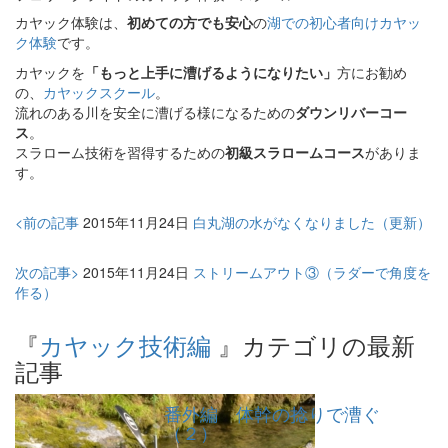
カヤック体験は、
初めての方でも安心
の
湖での初心者向けカヤッ
ク体験
です。
カヤックを
「もっと上手に漕げるようになりたい」
方にお勧め
の、
カヤックスクール
。
流れのある川を安全に漕げる様になるための
ダウンリバーコー
ス
。
スラローム技術を習得するための
初級スラロームコース
がありま
す。
<前の記事
2015年11月24日
白丸湖の水がなくなりました（更新）
次の記事>
2015年11月24日
ストリームアウト③（ラダーで角度を
作る）
『
カヤック技術編
』カテゴリの最新
記事
番外編 体幹の捻りで漕ぐ
（２）