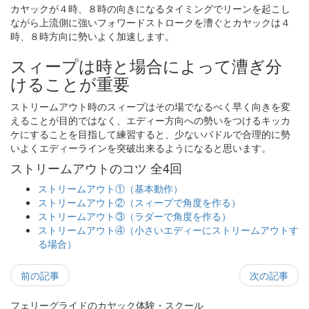
カヤックが４時、８時の向きになるタイミングでリーンを起こし
ながら上流側に強いフォワードストロークを漕ぐとカヤックは４
時、８時方向に勢いよく加速します。
スィープは時と場合によって漕ぎ分
けることが重要
ストリームアウト時のスィープはその場でなるべく早く向きを変
えることが目的ではなく、エディー方向への勢いをつけるキッカ
ケにすることを目指して練習すると、少ないパドルで合理的に勢
いよくエディーラインを突破出来るようになると思います。
ストリームアウトのコツ 全4回
ストリームアウト①（基本動作）
ストリームアウト②（スィープで角度を作る）
ストリームアウト③（ラダーで角度を作る）
ストリームアウト④（小さいエディーにストリームアウトす
る場合）
前の記事
次の記事
フェリーグライドのカヤック体験・スクール