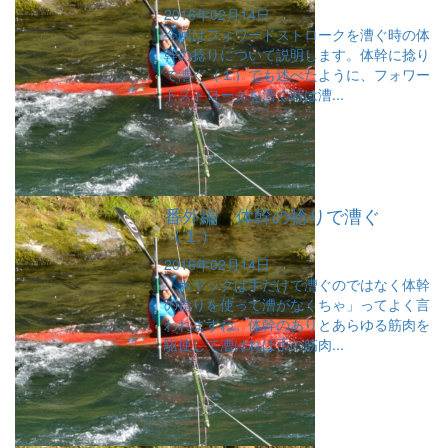
2016年02月14日
今回はフォワードストロークを漕ぐ時の体
幹の捻りについて説明します。体幹に捻り
で漕ぐ（１）でも述べたように、フォワー
ドストロークを漕ぐ時は漕...
番外編 体幹の捻りで漕ぐ
（１）
2016年02月14日
「カヤックは手だけで漕ぐのではなく体幹
の捻りを使って漕がなくちゃ」ってよく言
われますね。体幹のありとあらゆる筋肉を
駆使して漕げれば手の筋肉...