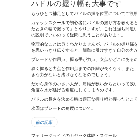
ハドルの握り幅も大事です
もうひとつ補足としてパドルの握る位置についてご説
カヤックスクールで初心者にパドルの握り方を教える
たときの幅で握って」とやりますが、これは強ち間違
の説明でいいのって疑問に思うことがあります。
物理的なことは良くわかりませんが、パドルの握り幅
を思いっきり広くすると、簡単に引けすぎて自分の力
ブレードが作用点、握る手が力点、支点がどこにある
狭く握ると力点と作用点までの距離が長くなり、また
きな力がないと漕げなくなるのでしょう。
だから身体の小さい人が、肩幅が狭いからといって狭
角度を水が逃げる角度にしてしまうのです。
パドルの長さを決める時は適正な握り幅と握ったとこ
次回はブレードの角度について。
前の記事
フェリーグライドのカヤック体験・スクール