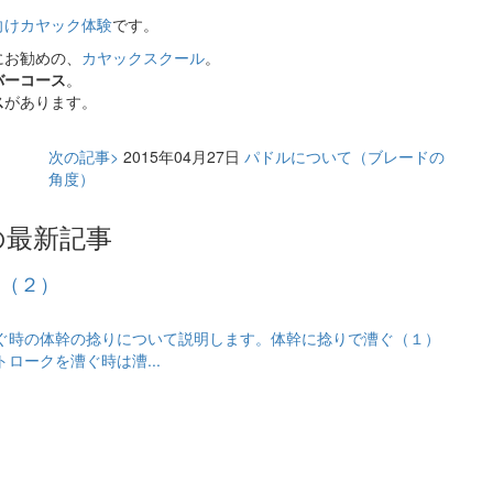
向けカヤック体験
です。
にお勧めの、
カヤックスクール
。
バーコース
。
ス
があります。
次の記事>
2015年04月27日
パドルについて（ブレードの
角度）
の最新記事
（２）
ぐ時の体幹の捻りについて説明します。体幹に捻りで漕ぐ（１）
ロークを漕ぐ時は漕...