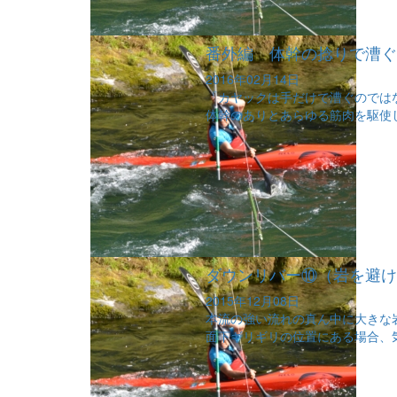
番外編 体幹の捻りで漕ぐ
2016年02月14日
「カヤックは手だけで漕ぐのでは
体幹のありとあらゆる筋肉を駆使し
ダウンリバー⑩（岩を避け
2015年12月08日
本流の強い流れの真ん中に大きな
面下ギリギリの位置にある場合、気