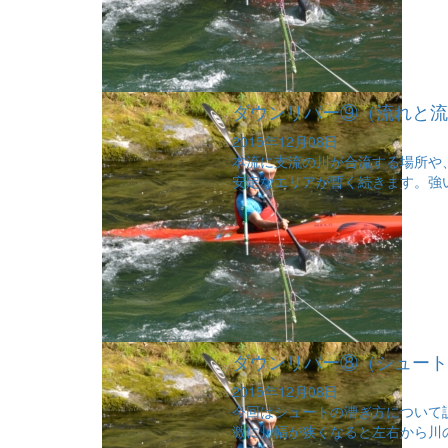
ダウンリバー⑨（流れと流
2015年12月08日
本流に支流の川が合流する場所や
安定なエリアが暫く続きます。強い
ダウンリバー⑧（シュート
2015年12月08日
今回はシュートの漕ぎ方について
激に川幅が狭くなると左右から川の