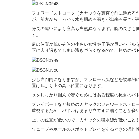
フォワードストローク（カヤックを真直ぐ前に進める
が、前方からしっかり水を掴める漕ぎが出来る長さが
身長の違いにより座高も当然異なります。腕の長さも
す。
肩の位置が低い身体の小さい女性や子供が長いパドル
下に入り過ぎてしまい漕きづらくなるので、短めのパ
少し専門的になりますが、スラローム艇などを効率的
置は耳より上の高い位置になります。
水をしっかり掴んで漕ぐためにはある程度の長さのパ
プレイボートなど短めのカヤックのフォワードストロ
重視するため、パドルはあまり立てずに漕ぐことが多
上手の位置が低いので、カヤックの喫水線が低いこと
ウェーブやホールのスポットプレイをするときの操作