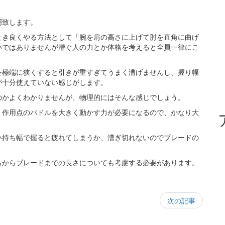
明致します。
とき良くやる方法として「腕を肩の高さに上げて肘を直角に曲げ
いではありませんが漕ぐ人の力とか体格を考えると全員一律にこ
を極端に狭くすると引きが重すぎてうまく漕げませんし、握り幅
が十分使えていない感じがします。
のかよくわかりませんが、物理的にはそんな感じでしょう。
、作用点のパドルを大きく動かす力が必要になるので、かなり大
い持ち幅で握ると疲れてしまうか、漕ぎ切れないのでブレードの
ろからブレードまでの長さについても考慮する必要があります。
次の記事