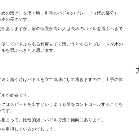
ための漕ぎ）を漕ぐ時、引手のパドルのブレード（櫂の部分）
基本の長さです。
関係ありますが、肩の位置が高い人は長めのパドルを選ぶべきで
を使ってパドルをある程度立てて漕ごうとするとブレードが水の
ドルを選ぶべきだと思います。
に速く漕ぐ時はパドルを立て気味にして漕ぎますので、上手の位
ドルが必要です。
ークはスピードを出すというよりも艇をコントロールすることを
いです。
も相まって、比較的短いパドルで漕ぐ傾向にあります。
性を重視しているのでしょう。