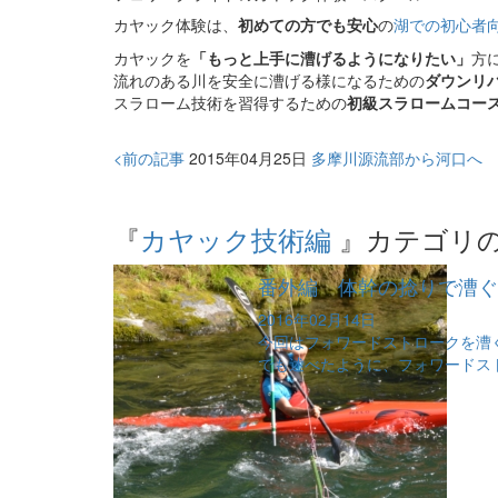
カヤック体験は、
初めての方でも安心
の
湖での初心者
カヤックを
「もっと上手に漕げるようになりたい」
方
流れのある川を安全に漕げる様になるための
ダウンリ
スラローム技術を習得するための
初級スラロームコー
<前の記事
2015年04月25日
多摩川源流部から河口へ
『
カヤック技術編
』カテゴリ
番外編 体幹の捻りで漕ぐ
2016年02月14日
今回はフォワードストロークを漕
でも述べたように、フォワードスト