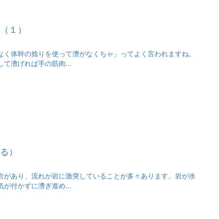
（１）
なく体幹の捻りを使って漕がなくちゃ」ってよく言われますね。
て漕げれば手の筋肉...
る）
岩があり、流れが岩に激突していることが多々あります。岩が水
が付かずに漕ぎ進め...